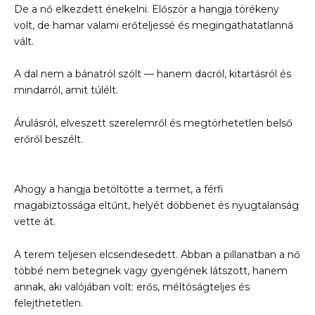
De a nő elkezdett énekelni. Először a hangja törékeny
volt, de hamar valami erőteljessé és megingathatatlanná
vált.
A dal nem a bánatról szólt — hanem dacról, kitartásról és
mindarról, amit túlélt.
Árulásról, elveszett szerelemről és megtörhetetlen belső
erőről beszélt.
Ahogy a hangja betöltötte a termet, a férfi
magabiztossága eltűnt, helyét döbbenet és nyugtalanság
vette át.
A terem teljesen elcsendesedett. Abban a pillanatban a nő
többé nem betegnek vagy gyengének látszott, hanem
annak, aki valójában volt: erős, méltóságteljes és
felejthetetlen.