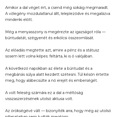
Amikor a dal véget ért, a csend még sokáig megmaradt.
A vőlegény mozdulatlanul állt, lelepleződve és megalázva
mindenki előtt.
Még a menyasszony is megérezte az igazságot róla —
bűntudatát, szégyenét és erkölcsi összeomlását.
Az előadás megtette azt, amire a pénz és a státusz
sosem lett volna képes: feltárta, ki is ő valójában.
A következő napokban az élete a bűntudat és a
megbánás súlya alatt kezdett szétesni. Túl későn értette
meg, hogy alábecsülte a nő erejét és emberségét.
A volt feleség számára ez a dal a méltóság
visszaszerzésének utolsó aktusa volt.
Az örökségévé vált — bizonyíték arra, hogy még az utolsó
pillanataiban sem tudták megtörni.