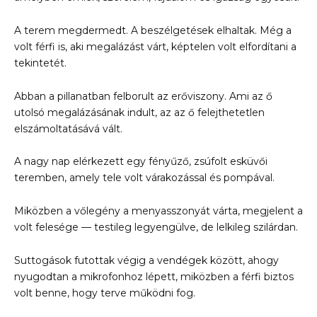
A terem megdermedt. A beszélgetések elhaltak. Még a
volt férfi is, aki megalázást várt, képtelen volt elfordítani a
tekintetét.
Abban a pillanatban felborult az erőviszony. Ami az ő
utolsó megalázásának indult, az az ő felejthetetlen
elszámoltatásává vált.
A nagy nap elérkezett egy fényűző, zsúfolt esküvői
teremben, amely tele volt várakozással és pompával.
Miközben a vőlegény a menyasszonyát várta, megjelent a
volt felesége — testileg legyengülve, de lelkileg szilárdan.
Suttogások futottak végig a vendégek között, ahogy
nyugodtan a mikrofonhoz lépett, miközben a férfi biztos
volt benne, hogy terve működni fog.