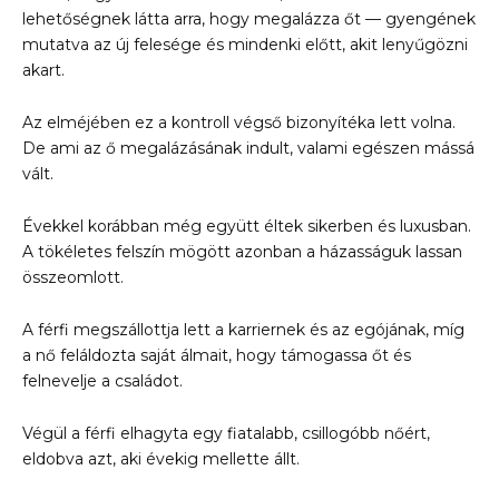
lehetőségnek látta arra, hogy megalázza őt — gyengének
mutatva az új felesége és mindenki előtt, akit lenyűgözni
akart.
Az elméjében ez a kontroll végső bizonyítéka lett volna.
De ami az ő megalázásának indult, valami egészen mássá
vált.
Évekkel korábban még együtt éltek sikerben és luxusban.
A tökéletes felszín mögött azonban a házasságuk lassan
összeomlott.
A férfi megszállottja lett a karriernek és az egójának, míg
a nő feláldozta saját álmait, hogy támogassa őt és
felnevelje a családot.
Végül a férfi elhagyta egy fiatalabb, csillogóbb nőért,
eldobva azt, aki évekig mellette állt.