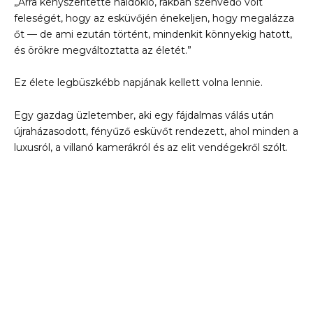
„Arra kényszerítette haldokló, rákban szenvedő volt
feleségét, hogy az esküvőjén énekeljen, hogy megalázza
őt — de ami ezután történt, mindenkit könnyekig hatott,
és örökre megváltoztatta az életét.”
Ez élete legbüszkébb napjának kellett volna lennie.
Egy gazdag üzletember, aki egy fájdalmas válás után
újraházasodott, fényűző esküvőt rendezett, ahol minden a
luxusról, a villanó kamerákról és az elit vendégekről szólt.