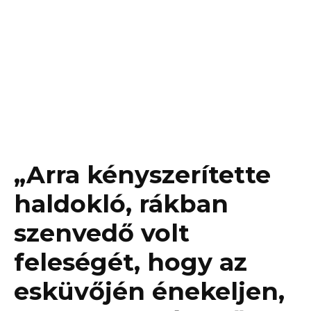
„Arra kényszerítette
haldokló, rákban
szenvedő volt
feleségét, hogy az
esküvőjén énekeljen,