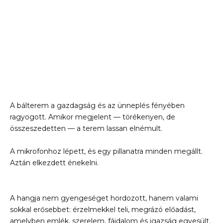
A bálterem a gazdagság és az ünneplés fényében
ragyogott. Amikor megjelent — törékenyen, de
összeszedetten — a terem lassan elnémult.
A mikrofonhoz lépett, és egy pillanatra minden megállt.
Aztán elkezdett énekelni.
A hangja nem gyengeséget hordozott, hanem valami
sokkal erősebbet: érzelmekkel teli, megrázó előadást,
amelyben emlék, szerelem, fájdalom és igazság egyesült.