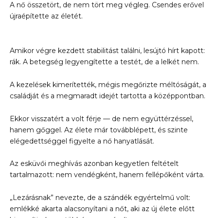
A nő összetört, de nem tört meg végleg. Csendes erővel
újraépítette az életét.
Amikor végre kezdett stabilitást találni, lesújtó hírt kapott:
rák. A betegség legyengítette a testét, de a lelkét nem.
A kezelések kimerítették, mégis megőrizte méltóságát, a
családját és a megmaradt idejét tartotta a középpontban.
Ekkor visszatért a volt férje — de nem együttérzéssel,
hanem gőggel. Az élete már továbblépett, és szinte
elégedettséggel figyelte a nő hanyatlását.
Az esküvői meghívás azonban kegyetlen feltételt
tartalmazott: nem vendégként, hanem fellépőként várta.
„Lezárásnak” nevezte, de a szándék egyértelmű volt:
emlékké akarta alacsonyítani a nőt, aki az új élete előtt