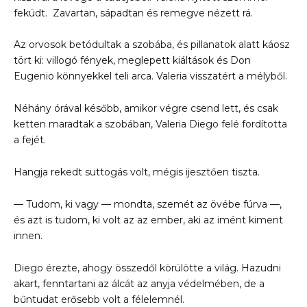
feküdt. Zavartan, sápadtan és remegve nézett rá.
Az orvosok betódultak a szobába, és pillanatok alatt káosz
tört ki: villogó fények, meglepett kiáltások és Don
Eugenio könnyekkel teli arca. Valeria visszatért a mélyből.
Néhány órával később, amikor végre csend lett, és csak
ketten maradtak a szobában, Valeria Diego felé fordította
a fejét.
Hangja rekedt suttogás volt, mégis ijesztően tiszta.
— Tudom, ki vagy — mondta, szemét az övébe fúrva —,
és azt is tudom, ki volt az az ember, aki az imént kiment
innen.
Diego érezte, ahogy összedől körülötte a világ. Hazudni
akart, fenntartani az álcát az anyja védelmében, de a
bűntudat erősebb volt a félelemnél.