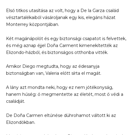
Első titkos utasítása az volt, hogy a De la Garza család
vésztartalékaiból vásároljanak egy kis, elegáns házat
Monterrey központjában.
Két magánápolót és egy biztonsági csapatot is felvettek,
és még aznap éjjel Doña Carment kimenekítették az
Elizondo-házból, és biztonságos otthonba vitték.
Amikor Diego megtudta, hogy az édesanyja
biztonságban van, Valeria előtt sírta el magát.
A lány azt mondta neki, hogy ez nem jótékonyság,
hanem hűség: ő megmentette az életét, most ő védi a
családját.
De Doña Carmen eltűnése dührohamot váltott ki az
Elizondókban.