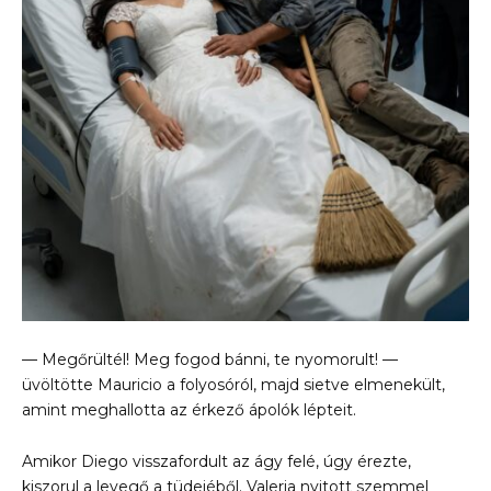
— Megőrültél! Meg fogod bánni, te nyomorult! —
üvöltötte Mauricio a folyosóról, majd sietve elmenekült,
amint meghallotta az érkező ápolók lépteit.
Amikor Diego visszafordult az ágy felé, úgy érezte,
kiszorul a levegő a tüdejéből. Valeria nyitott szemmel