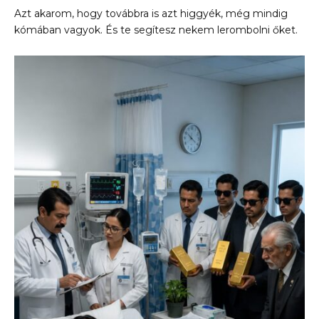
Azt akarom, hogy továbbra is azt higgyék, még mindig
kómában vagyok. És te segítesz nekem lerombolni őket.