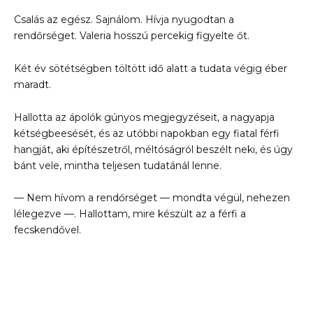
Csalás az egész. Sajnálom. Hívja nyugodtan a
rendőrséget. Valeria hosszú percekig figyelte őt.
Két év sötétségben töltött idő alatt a tudata végig éber
maradt.
Hallotta az ápolók gúnyos megjegyzéseit, a nagyapja
kétségbeesését, és az utóbbi napokban egy fiatal férfi
hangját, aki építészetről, méltóságról beszélt neki, és úgy
bánt vele, mintha teljesen tudatánál lenne.
— Nem hívom a rendőrséget — mondta végül, nehezen
lélegezve —. Hallottam, mire készült az a férfi a
fecskendővel.