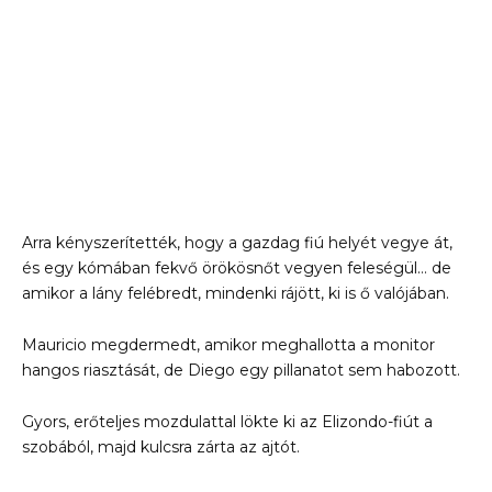
Arra kényszerítették, hogy a gazdag fiú helyét vegye át,
és egy kómában fekvő örökösnőt vegyen feleségül… de
amikor a lány felébredt, mindenki rájött, ki is ő valójában.
Mauricio megdermedt, amikor meghallotta a monitor
hangos riasztását, de Diego egy pillanatot sem habozott.
Gyors, erőteljes mozdulattal lökte ki az Elizondo-fiút a
szobából, majd kulcsra zárta az ajtót.