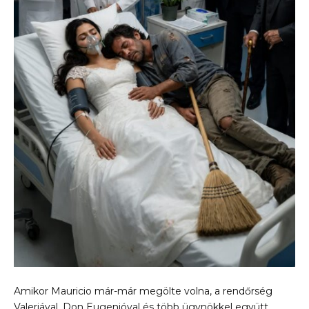
Amikor Mauricio már-már megölte volna, a rendőrség
Valeriával, Don Eugenióval és több ügynökkel együtt