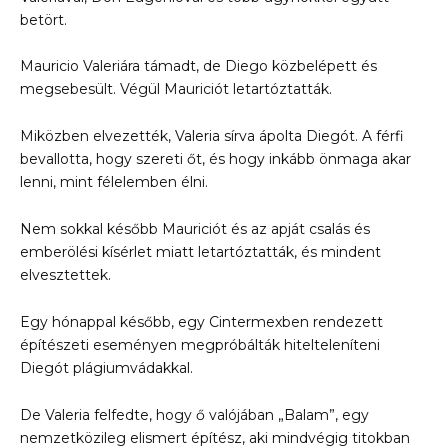
betört.
Mauricio Valeriára támadt, de Diego közbelépett és
megsebesült. Végül Mauriciót letartóztatták.
Miközben elvezették, Valeria sírva ápolta Diegót. A férfi
bevallotta, hogy szereti őt, és hogy inkább önmaga akar
lenni, mint félelemben élni.
Nem sokkal később Mauriciót és az apját csalás és
emberölési kísérlet miatt letartóztatták, és mindent
elvesztettek.
Egy hónappal később, egy Cintermexben rendezett
építészeti eseményen megpróbálták hitelteleníteni
Diegót plágiumvádakkal.
De Valeria felfedte, hogy ő valójában „Balam”, egy
nemzetközileg elismert építész, aki mindvégig titokban