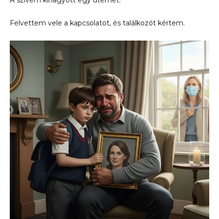
A szívem kihagyott egy ütemet.
Felvettem vele a kapcsolatot, és találkozót kértem.