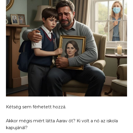
Kétség sem férhetett hozzá.
Akkor mégis miért látta Aarav őt? Ki volt a nő az iskola
kapujánál?