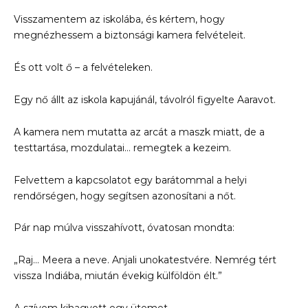
Visszamentem az iskolába, és kértem, hogy
megnézhessem a biztonsági kamera felvételeit.
És ott volt ő – a felvételeken.
Egy nő állt az iskola kapujánál, távolról figyelte Aaravot.
A kamera nem mutatta az arcát a maszk miatt, de a
testtartása, mozdulatai… remegtek a kezeim.
Felvettem a kapcsolatot egy barátommal a helyi
rendőrségen, hogy segítsen azonosítani a nőt.
Pár nap múlva visszahívott, óvatosan mondta:
„Raj… Meera a neve. Anjali unokatestvére. Nemrég tért
vissza Indiába, miután évekig külföldön élt.”