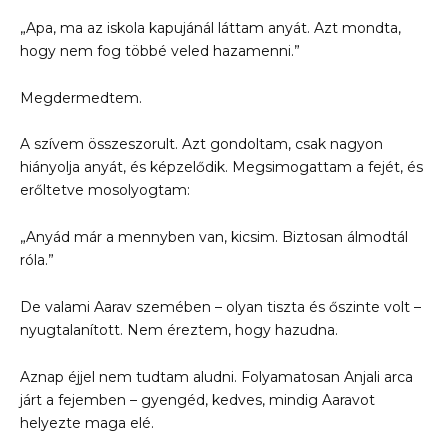
„Apa, ma az iskola kapujánál láttam anyát. Azt mondta,
hogy nem fog többé veled hazamenni.”
Megdermedtem.
A szívem összeszorult. Azt gondoltam, csak nagyon
hiányolja anyát, és képzelődik. Megsimogattam a fejét, és
erőltetve mosolyogtam:
„Anyád már a mennyben van, kicsim. Biztosan álmodtál
róla.”
De valami Aarav szemében – olyan tiszta és őszinte volt –
nyugtalanított. Nem éreztem, hogy hazudna.
Aznap éjjel nem tudtam aludni. Folyamatosan Anjali arca
járt a fejemben – gyengéd, kedves, mindig Aaravot
helyezte maga elé.