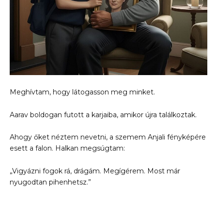
Meghívtam, hogy látogasson meg minket.
Aarav boldogan futott a karjaiba, amikor újra találkoztak.
Ahogy őket néztem nevetni, a szemem Anjali fényképére
esett a falon. Halkan megsúgtam:
„Vigyázni fogok rá, drágám. Megígérem. Most már
nyugodtan pihenhetsz.”