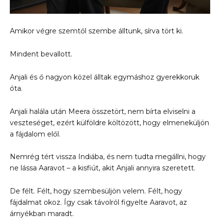
Amikor végre szemtől szembe álltunk, sírva tört ki.
Mindent bevallott.
Anjali és ő nagyon közel álltak egymáshoz gyerekkoruk
óta.
Anjali halála után Meera összetört, nem bírta elviselni a
veszteséget, ezért külföldre költözött, hogy elmeneküljön
a fájdalom elől.
Nemrég tért vissza Indiába, és nem tudta megállni, hogy
ne lássa Aaravot – a kisfiút, akit Anjali annyira szeretett.
De félt. Félt, hogy szembesüljön velem. Félt, hogy
fájdalmat okoz. Így csak távolról figyelte Aaravot, az
árnyékban maradt.