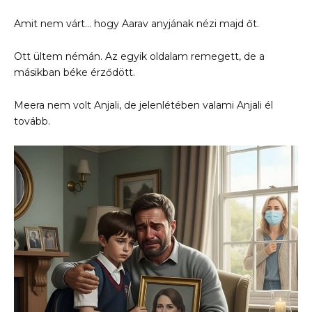
Amit nem várt… hogy Aarav anyjának nézi majd őt.
Ott ültem némán. Az egyik oldalam remegett, de a
másikban béke érződött.
Meera nem volt Anjali, de jelenlétében valami Anjali él
tovább.