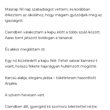
Másnap fél nap szabadságot vettem, és korábban
érkeztem az iskolához, hogy magam győződjek meg az
igazságról.
Csendben várakoztam a kapu előtt a többi szülő között.
Aarav bent játszott boldogan a társaival.
És akkor megláttam őt.
Egy nő közeledett a kapu felé. Fehér salwar kameez-t
viselt, hosszú fekete haja lágyan hullámzott mögötte.
Karcsú alakja, elegáns járása – tökéletesen hasonlított
Anjalira.
A szívem hevesen vert.
Csendben állt, gyengéd és szomorú tekintettel nézte