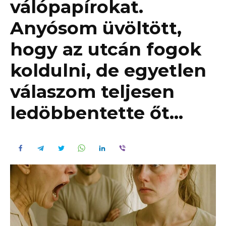
válópapírokat.
Anyósom üvöltött,
hogy az utcán fogok
koldulni, de egyetlen
válaszom teljesen
ledöbbentette őt…