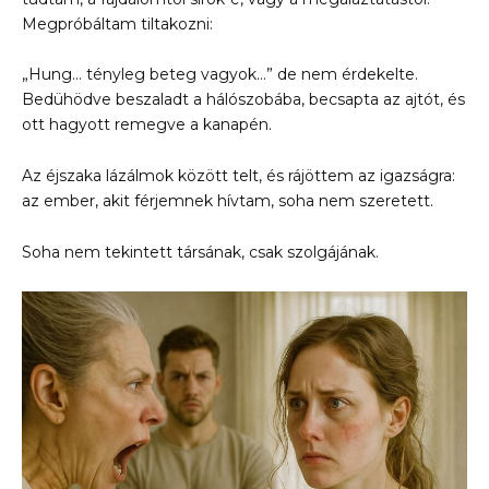
Megpróbáltam tiltakozni:
„Hung… tényleg beteg vagyok…” de nem érdekelte.
Bedühödve beszaladt a hálószobába, becsapta az ajtót, és
ott hagyott remegve a kanapén.
Az éjszaka lázálmok között telt, és rájöttem az igazságra:
az ember, akit férjemnek hívtam, soha nem szeretett.
Soha nem tekintett társának, csak szolgájának.