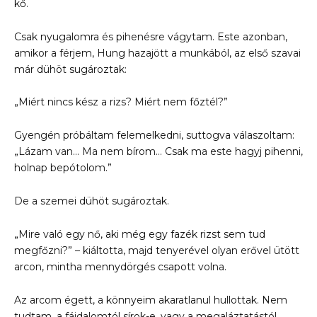
kő.
Csak nyugalomra és pihenésre vágytam. Este azonban,
amikor a férjem, Hung hazajött a munkából, az első szavai
már dühöt sugároztak:
„Miért nincs kész a rizs? Miért nem főztél?”
Gyengén próbáltam felemelkedni, suttogva válaszoltam:
„Lázam van… Ma nem bírom… Csak ma este hagyj pihenni,
holnap bepótolom.”
De a szemei dühöt sugároztak.
„Mire való egy nő, aki még egy fazék rizst sem tud
megfőzni?” – kiáltotta, majd tenyerével olyan erővel ütött
arcon, mintha mennydörgés csapott volna.
Az arcom égett, a könnyeim akaratlanul hullottak. Nem
tudtam, a fájdalomtól sírok-e, vagy a megaláztatástól.