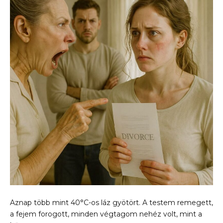
Aznap több mint 40°C-os láz gyötört. A testem remegett,
a fejem forogott, minden végtagom nehéz volt, mint a