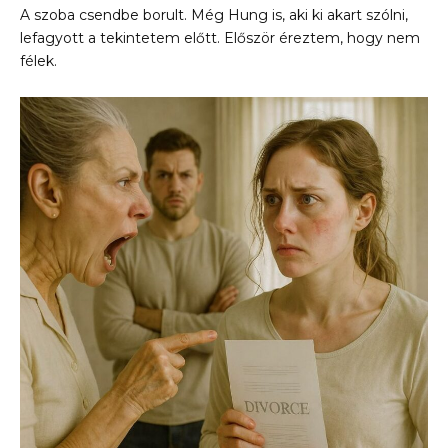
A szoba csendbe borult. Még Hung is, aki ki akart szólni,
lefagyott a tekintetem előtt. Először éreztem, hogy nem
félek.