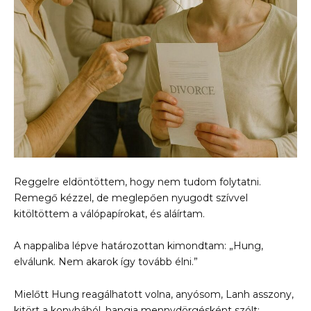
Reggelre eldöntöttem, hogy nem tudom folytatni.
Remegő kézzel, de meglepően nyugodt szívvel
kitöltöttem a válópapírokat, és aláírtam.
A nappaliba lépve határozottan kimondtam: „Hung,
elválunk. Nem akarok így tovább élni.”
Mielőtt Hung reagálhatott volna, anyósom, Lanh asszony,
kitört a konyhából, hangja mennydörgésként szólt: