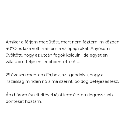
Amikor a férjem megütött, mert nem főztem, miközben
40°C-os láza volt, aláírtam a válópapírokat. Anyósom
üvöltött, hogy az utcán fogok koldulni, de egyetlen
válaszom teljesen ledöbbentette őt…
25 évesen mentem férjhez, azt gondolva, hogy a
házasság minden nő álma szerinti boldog befejezés lesz.
Ám három év elteltével rájöttem: életem legrosszabb
döntését hoztam.