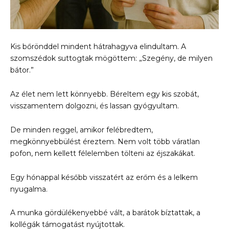
Kis bőrönddel mindent hátrahagyva elindultam. A
szomszédok suttogtak mögöttem: „Szegény, de milyen
bátor.”
Az élet nem lett könnyebb. Béreltem egy kis szobát,
visszamentem dolgozni, és lassan gyógyultam.
De minden reggel, amikor felébredtem,
megkönnyebbülést éreztem. Nem volt több váratlan
pofon, nem kellett félelemben tölteni az éjszakákat.
Egy hónappal később visszatért az erőm és a lelkem
nyugalma.
A munka gördülékenyebbé vált, a barátok bíztattak, a
kollégák támogatást nyújtottak.