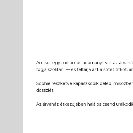
Amikor egy milliomos adományt vitt az árvahá
fogja szólítani — és feltárja azt a sötét titkot,
Sophie reszketve kapaszkodik beléd, miközbe
dossziét.
Az árvaház étkezőjében halálos csend uralkodik