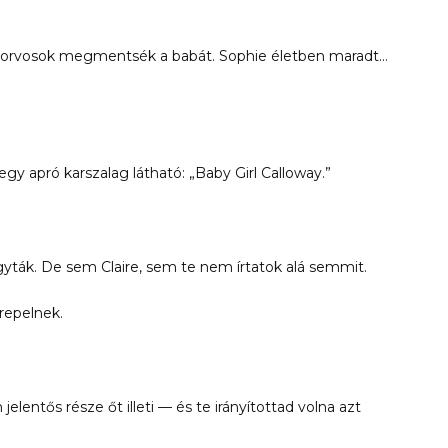
y az orvosok megmentsék a babát. Sophie életben maradt…
egy apró karszalag látható: „Baby Girl Calloway.”
gyták. De sem Claire, sem te nem írtatok alá semmit.
epelnek.
entős része őt illeti — és te irányítottad volna azt