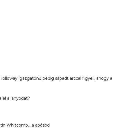
 Holloway igazgatónő pedig sápadt arccal figyeli, ahogy a
a el a lányodat?
tin Whitcomb… a apósod.