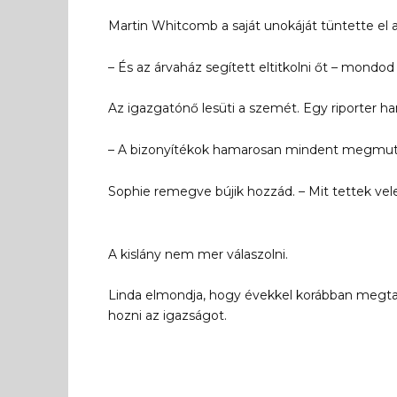
Martin Whitcomb a saját unokáját tüntette el 
– És az árvaház segített eltitkolni őt – mondo
Az igazgatónő lesüti a szemét. Egy riporter 
– A bizonyítékok hamarosan mindent megmutat
Sophie remegve bújik hozzád. – Mit tettek vele
A kislány nem mer válaszolni.
Linda elmondja, hogy évekkel korábban megtalál
hozni az igazságot.