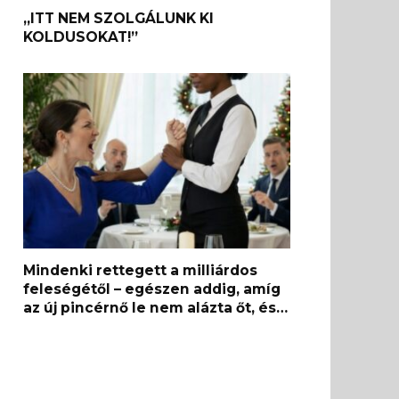
„ITT NEM SZOLGÁLUNK KI
KOLDUSOKAT!”
Mindenki rettegett a milliárdos
feleségétől – egészen addig, amíg
az új pincérnő le nem alázta őt, és…