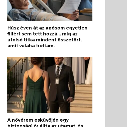
Húsz éven át az apósom egyetlen
fillért sem tett hozzá… míg az
utolsó titka mindent összetört,
amit valaha tudtam.
A nővérem esküvőjén egy
biztonsági őr állta az utamat, és