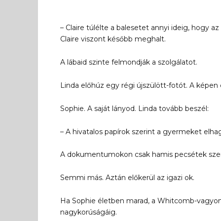
– Claire túlélte a balesetet annyi ideig, hog
Claire viszont később meghalt.
A lábaid szinte felmondják a szolgálatot.
Linda előhúz egy régi újszülött-fotót. A képen 
Sophie. A saját lányod. Linda tovább beszél:
– A hivatalos papírok szerint a gyermeket elha
A dokumentumokon csak hamis pecsétek szer
Semmi más. Aztán előkerül az igazi ok.
Ha Sophie életben marad, a Whitcomb-vagyon jel
nagykorúságáig.