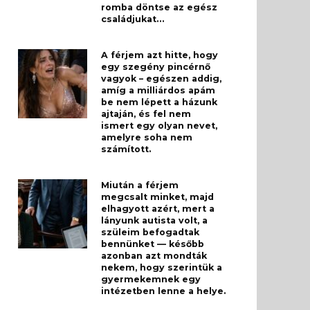
romba döntse az egész
családjukat…
A férjem azt hitte, hogy
egy szegény pincérnő
vagyok – egészen addig,
amíg a milliárdos apám
be nem lépett a házunk
ajtaján, és fel nem
ismert egy olyan nevet,
amelyre soha nem
számított.
Miután a férjem
megcsalt minket, majd
elhagyott azért, mert a
lányunk autista volt, a
szüleim befogadtak
bennünket — később
azonban azt mondták
nekem, hogy szerintük a
gyermekemnek egy
intézetben lenne a helye.