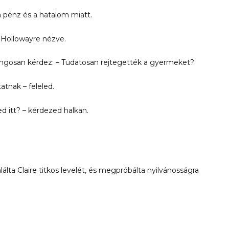
a pénz és a hatalom miatt.
d Hollowayre nézve.
hangosan kérdez: – Tudatosan rejtegették a gyermeket?
nak – feleled.
d itt? – kérdezed halkan.
ta Claire titkos levelét, és megpróbálta nyilvánosságra