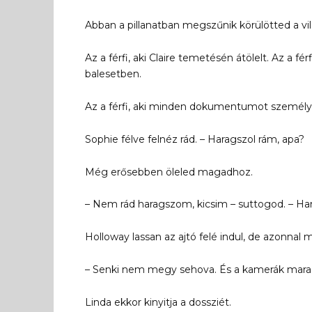
Abban a pillanatban megszűnik körülötted a vil
Az a férfi, aki Claire temetésén átölelt. Az a fé
balesetben.
Az a férfi, aki minden dokumentumot személye
Sophie félve felnéz rád. – Haragszol rám, apa?
Még erősebben öleled magadhoz.
– Nem rád haragszom, kicsim – suttogod. – Ha
Holloway lassan az ajtó felé indul, de azonnal m
– Senki nem megy sehova. És a kamerák mara
Linda ekkor kinyitja a dossziét.