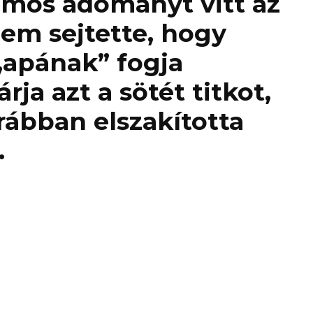
omos adományt vitt az
em sejtette, hogy
„apának” fogja
árja azt a sötét titkot,
rábban elszakította
.