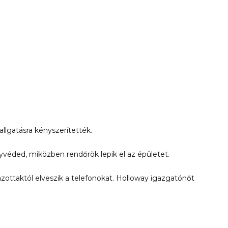
llgatásra kényszerítették.
éded, miközben rendőrök lepik el az épületet.
zottaktól elveszik a telefonokat. Holloway igazgatónőt