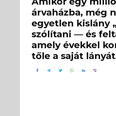
Amikor egy milli
árvaházba, még n
egyetlen kislány 
szólítani — és felt
amely évekkel ko
tőle a saját lányát