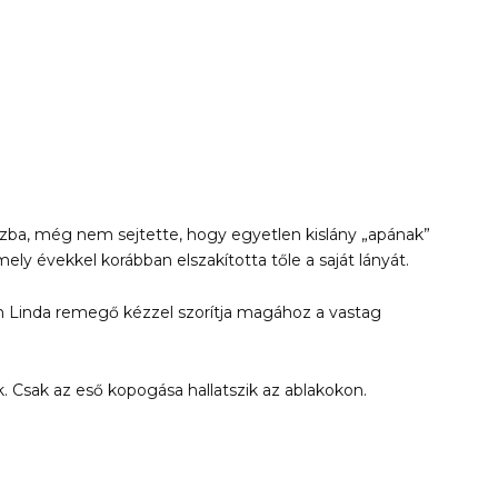
zba, még nem sejtette, hogy egyetlen kislány „apának”
 amely évekkel korábban elszakította tőle a saját lányát.
n Linda remegő kézzel szorítja magához a vastag
. Csak az eső kopogása hallatszik az ablakokon.