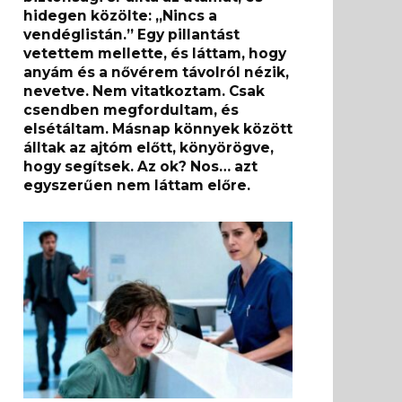
hidegen közölte: „Nincs a
vendéglistán.” Egy pillantást
vetettem mellette, és láttam, hogy
anyám és a nővérem távolról nézik,
nevetve. Nem vitatkoztam. Csak
csendben megfordultam, és
elsétáltam. Másnap könnyek között
álltak az ajtóm előtt, könyörögve,
hogy segítsek. Az ok? Nos… azt
egyszerűen nem láttam előre.