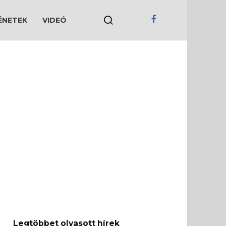
ÉNETEK
VIDEÓ
Legtöbbet olvasott hírek