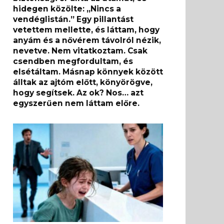
hidegen közölte: „Nincs a
vendéglistán.” Egy pillantást
vetettem mellette, és láttam, hogy
anyám és a nővérem távolról nézik,
nevetve. Nem vitatkoztam. Csak
csendben megfordultam, és
elsétáltam. Másnap könnyek között
álltak az ajtóm előtt, könyörögve,
hogy segítsek. Az ok? Nos… azt
egyszerűen nem láttam előre.