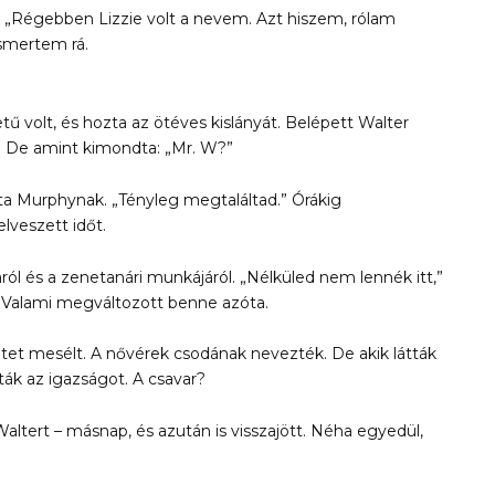
 „Régebben Lizzie volt a nevem. Azt hiszem, rólam
ismertem rá.
tű volt, és hozta az ötéves kislányát. Belépett Walter
á. De amint kimondta: „Mr. W?”
ta Murphynak. „Tényleg megtaláltad.” Órákig
elveszett időt.
ról és a zenetanári munkájáról. „Nélküled nem lennék itt,”
 Valami megváltozott benne azóta.
tet mesélt. A nővérek csodának nevezték. De akik látták
ták az igazságot. A csavar?
altert – másnap, és azután is visszajött. Néha egyedül,