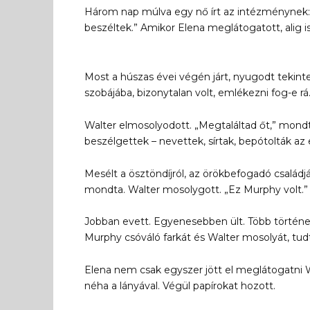
Három nap múlva egy nő írt az intézménynek:
beszéltek.” Amikor Elena meglátogatott, alig 
Most a húszas évei végén járt, nyugodt tekinte
szobájába, bizonytalan volt, emlékezni fog-e r
Walter elmosolyodott. „Megtaláltad őt,” mond
beszélgettek – nevettek, sírtak, bepótolták az 
Mesélt a ösztöndíjról, az örökbefogadó családjá
mondta. Walter mosolygott. „Ez Murphy volt.”
Jobban evett. Egyenesebben ült. Több történe
Murphy csóváló farkát és Walter mosolyát, tud
Elena nem csak egyszer jött el meglátogatni W
néha a lányával. Végül papírokat hozott.