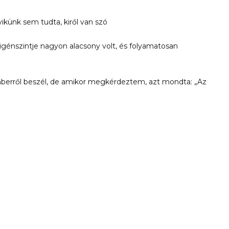
künk sem tudta, kiről van szó
 oxigénszintje nagyon alacsony volt, és folyamatosan
mberről beszél, de amikor megkérdeztem, azt mondta: „Az