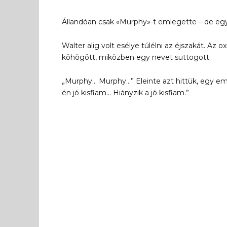
Állandóan csak «Murphy»-t emlegette – de egyi
Walter alig volt esélye túlélni az éjszakát. Az
köhögött, miközben egy nevet suttogott:
„Murphy… Murphy…” Eleinte azt hittük, egy e
én jó kisfiam… Hiányzik a jó kisfiam.”