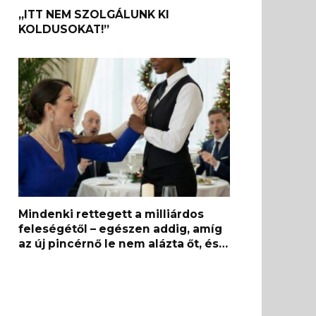
„ITT NEM SZOLGÁLUNK KI
KOLDUSOKAT!”
Mindenki rettegett a milliárdos
feleségétől – egészen addig, amíg
az új pincérnő le nem alázta őt, és…