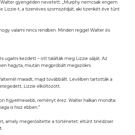
.” Walter gyengéden nevetett. „Murphy nemcsak engem
izzie-t, a tizenéves szomszédját, aki tizenkét éve tűnt
, hogy valami nincs rendben. Minden reggel Walter és
ugatni kezdett – ott találták meg Lizzie sálját. Az
egben hagyta, miután megpróbált megszökni.
lternél maradt, majd továbbállt. Levélben tartották a
tegedett, Lizzie elköltözött.
on figyelmesebb, reményt érez. Walter halkan mondta:
aga is hisz ebben.”
et, amely megerősítette a történetet: eltűnt tinédzser
t.