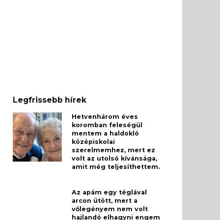
Legfrissebb hírek
Hetvenhárom éves
koromban feleségül
mentem a haldokló
középiskolai
szerelmemhez, mert ez
volt az utolsó kívánsága,
amit még teljesíthettem.
Az apám egy téglával
arcon ütött, mert a
vőlegényem nem volt
hajlandó elhagyni engem