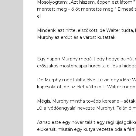
Mosolyogtam: „Azt hiszem, éppen ezt látom
mentett meg – ő őt mentette meg.” Elmesélte L
el.
Mindenki azt hitte, elszökött, de Walter tudta
Murphy az erdőt és a várost kutatták.
Egy napon Murphy megállt egy hegyoldalnál, és 
erőszakos mostohaapja hurcolta el, és a hid
De Murphy megtalálta élve. Lizzie egy időre Wa
kapcsolatot, de az élet változott. Walter megbe
Mégis, Murphy mintha tovább keresne – séták
„Ő a ‘védőangyala’ nevezte Murphyt. Talán ő m
Aznap este egy nővér talált egy régi újságcikk
előkerült, miután egy kutya vezette oda a férfi