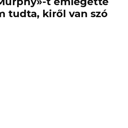
Murphy»-t emlegette
 tudta, kiről van szó