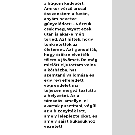
a húgom kedvéért.
Amikor vérző arccal
összeestem a füvön,
anyám nevetve
gúnyolódott: – Nézzük
csak meg, Wyatt ezek
után is akar-e még
téged. Azt hitték, hogy
tönkretették az
életemet. Azt gondolták,
hogy örökre elvették
tőlem a jövőmet. De még
mielőtt eljutottam volna
a kórházba, hat
szemtanú vallomása és
egy rég elfeledett
végrendelet már
teljesen megváltoztatta
a helyzetet. Az a
támadás, amellyel el
akartak pusztítani, végül
az a bizonyíték lett,
amely leleplezte őket, és
amely saját bukásukhoz
vezetett.