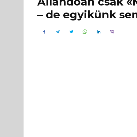
Állandóan csak «
– de egyikünk sem