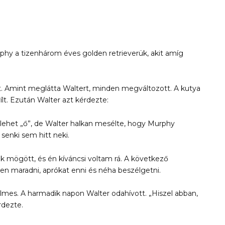
rphy a tizenhárom éves golden retrieverük, akit amíg
 Amint meglátta Waltert, minden megváltozott. A kutya
ílt. Ezután Walter azt kérdezte:
 lehet „ő”, de Walter halkan mesélte, hogy Murphy
senki sem hitt neki.
vak mögött, és én kíváncsi voltam rá. A következő
ren maradni, aprókat enni és néha beszélgetni.
lmes. A harmadik napon Walter odahívott. „Hiszel abban,
dezte.