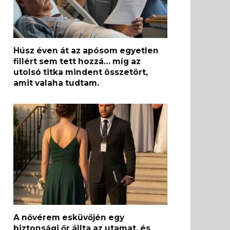
Húsz éven át az apósom egyetlen
fillért sem tett hozzá… míg az
utolsó titka mindent összetört,
amit valaha tudtam.
A nővérem esküvőjén egy
biztonsági őr állta az utamat, és