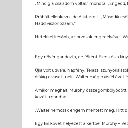
„Mindig a családom voltál,” mondta. „Engedd,
Próbált ellenkezni, de ő kitartott. „Második es
Hadd viszonozzam.”
Hetekkel később, az orvosok engedélyével, W
Egy nővér gondozta, de főként Elena és a lány
Újra volt udvara. Napfény. Teraszi szunyókálások
órákig olvasott neki. Walter még másfél évet 
Amikor meghalt, Murphy összegömbölyödött 
között mondta:
„Walter nemcsak engem mentett meg. Hitt be
Egy kis követ helyezett a kertbe: Murphy – Vé