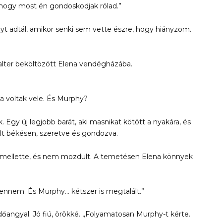
 hogy most én gondoskodjak rólad.”
élyt adtál, amikor senki sem vette észre, hogy hiányzom.
alter beköltözött Elena vendégházába.
a voltak vele. És Murphy?
. Egy új legjobb barát, aki masnikat kötött a nyakára, és
élt békésen, szeretve és gondozva.
mellette, és nem mozdult. A temetésen Elena könnyek
nnem. És Murphy… kétszer is megtalált.”
dőangyal. Jó fiú, örökké. „Folyamatosan Murphy-t kérte.