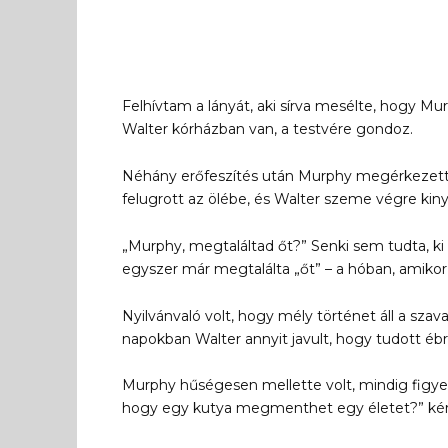
Felhívtam a lányát, aki sírva mesélte, hogy Mu
Walter kórházban van, a testvére gondoz.
Néhány erőfeszítés után Murphy megérkezett.
felugrott az ölébe, és Walter szeme végre kiny
„Murphy, megtaláltad őt?” Senki sem tudta, ki
egyszer már megtalálta „őt” – a hóban, amikor 
Nyilvánvaló volt, hogy mély történet áll a sza
napokban Walter annyit javult, hogy tudott éb
Murphy hűségesen mellette volt, mindig figye
hogy egy kutya megmenthet egy életet?” kér