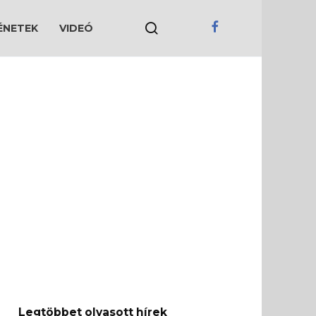
ÉNETEK
VIDEÓ
Legtöbbet olvasott hírek