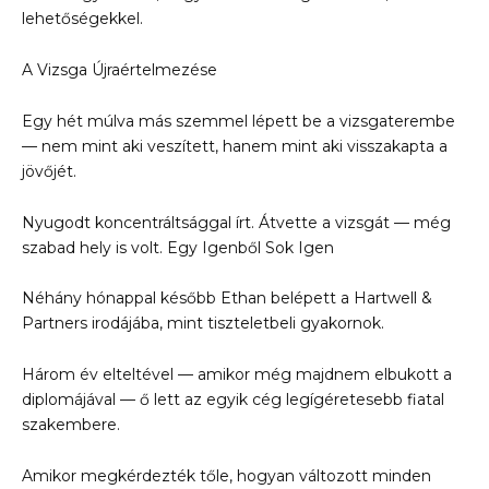
lehetőségekkel.
A Vizsga Újraértelmezése
Egy hét múlva más szemmel lépett be a vizsgaterembe
— nem mint aki veszített, hanem mint aki visszakapta a
jövőjét.
Nyugodt koncentráltsággal írt. Átvette a vizsgát — még
szabad hely is volt. Egy Igenből Sok Igen
Néhány hónappal később Ethan belépett a Hartwell &
Partners irodájába, mint tiszteletbeli gyakornok.
Három év elteltével — amikor még majdnem elbukott a
diplomájával — ő lett az egyik cég legígéretesebb fiatal
szakembere.
Amikor megkérdezték tőle, hogyan változott minden