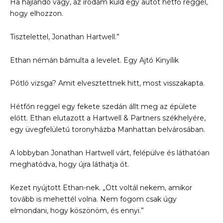
Ha hajlandó vagy, az irodám küld egy autót hétfő reggel,
hogy elhozzon.
Tisztelettel, Jonathan Hartwell.”
Ethan némán bámulta a levelet. Egy Ajtó Kinyílik
Pótló vizsga? Amit elvesztettnek hitt, most visszakapta.
Hétfőn reggel egy fekete szedán állt meg az épülete
előtt. Ethan elutazott a Hartwell & Partners székhelyére,
egy üvegfelületű toronyházba Manhattan belvárosában.
A lobbyban Jonathan Hartwell várt, felépülve és láthatóan
meghatódva, hogy újra láthatja őt.
Kezet nyújtott Ethan-nek. „Ott voltál nekem, amikor
tovább is mehettél volna. Nem fogom csak úgy
elmondani, hogy köszönöm, és ennyi.”