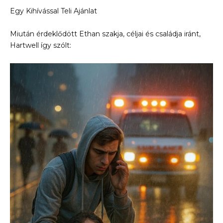
Egy Kihívással Teli Ajánlat
Miután érdeklődött Ethan szakja, céljai és családja iránt,
Hartwell így szólt: