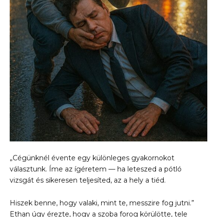
„Cégünknél évente egy különleges gyakornokot
választunk. Íme az ígéretem — ha leteszed a pótló
vizsgát és sikeresen teljesíted, az a hely a tiéd.
Hiszek benne, hogy valaki, mint te, messzire fog jutni.”
Ethan úgy érezte, hogy a szoba forog körülötte, tele