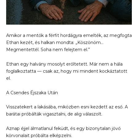
Amikor a mentők a férfit hordágyra emelték, az megfogta
Ethan kezét, és halkan mondta: „Köszönöm…
Megmentettél. Soha nem felejtem el.”
Ethan egy halvány mosolyt erőltetett. Már nem a hála
foglalkoztatta — csak az, hogy mi mindent kockáztatott
el.
A Csendes Éjszaka Után
Visszatekert a lakásába, miközben esni kezdett az eső. A
barátai próbálták vigasztalni, de alig válaszolt.
Aznap éjjel álmatlanul feküdt, és egy bizonytalan jövő
körvonalait próbálta elképzelni.