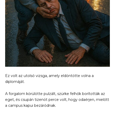
Ez volt az utolsó vizsga, amely eldöntötte volna a
diplomáját.
A forgalom körülötte pulzált, szürke felhők borították az
eget, és csupán tizenöt perce volt, hogy odaérjen, mielőtt
a campus kapui bezáródnak.