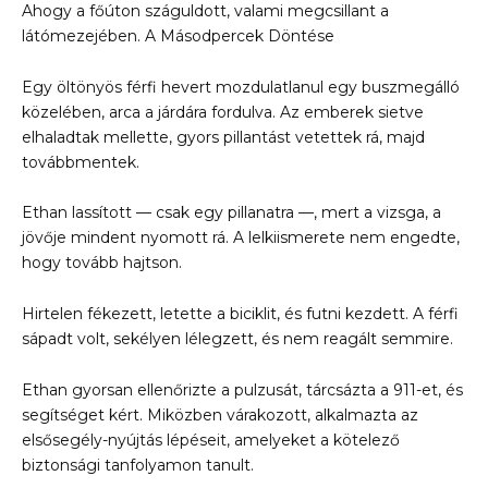
Ahogy a főúton száguldott, valami megcsillant a
látómezejében. A Másodpercek Döntése
Egy öltönyös férfi hevert mozdulatlanul egy buszmegálló
közelében, arca a járdára fordulva. Az emberek sietve
elhaladtak mellette, gyors pillantást vetettek rá, majd
továbbmentek.
Ethan lassított — csak egy pillanatra —, mert a vizsga, a
jövője mindent nyomott rá. A lelkiismerete nem engedte,
hogy tovább hajtson.
Hirtelen fékezett, letette a biciklit, és futni kezdett. A férfi
sápadt volt, sekélyen lélegzett, és nem reagált semmire.
Ethan gyorsan ellenőrizte a pulzusát, tárcsázta a 911-et, és
segítséget kért. Miközben várakozott, alkalmazta az
elsősegély-nyújtás lépéseit, amelyeket a kötelező
biztonsági tanfolyamon tanult.