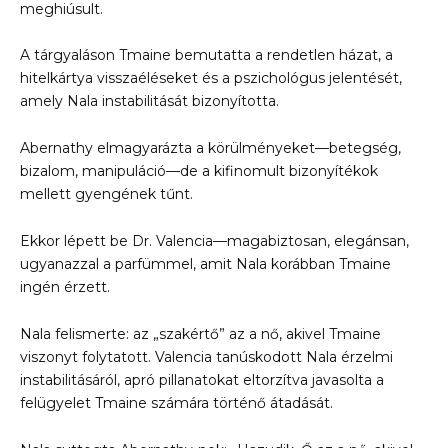
meghiúsult.
A tárgyaláson Tmaine bemutatta a rendetlen házat, a
hitelkártya visszaéléseket és a pszichológus jelentését,
amely Nala instabilitását bizonyította.
Abernathy elmagyarázta a körülményeket—betegség,
bizalom, manipuláció—de a kifinomult bizonyítékok
mellett gyengének tűnt.
Ekkor lépett be Dr. Valencia—magabiztosan, elegánsan,
ugyanazzal a parfümmel, amit Nala korábban Tmaine
ingén érzett.
Nala felismerte: az „szakértő” az a nő, akivel Tmaine
viszonyt folytatott. Valencia tanúskodott Nala érzelmi
instabilitásáról, apró pillanatokat eltorzítva javasolta a
felügyelet Tmaine számára történő átadását.