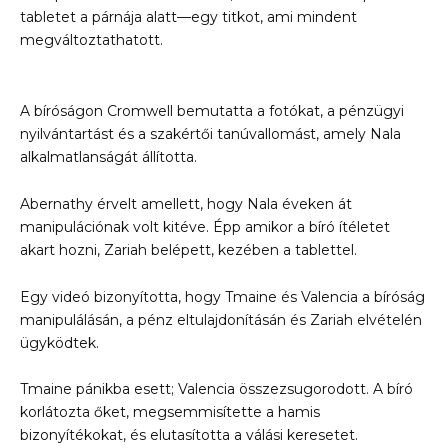
tabletet a párnája alatt—egy titkot, ami mindent
megváltoztathatott.
A bíróságon Cromwell bemutatta a fotókat, a pénzügyi
nyilvántartást és a szakértői tanúvallomást, amely Nala
alkalmatlanságát állította.
Abernathy érvelt amellett, hogy Nala éveken át
manipulációnak volt kitéve. Épp amikor a bíró ítéletet
akart hozni, Zariah belépett, kezében a tablettel.
Egy videó bizonyította, hogy Tmaine és Valencia a bíróság
manipulálásán, a pénz eltulajdonításán és Zariah elvételén
ügyködtek.
Tmaine pánikba esett; Valencia összezsugorodott. A bíró
korlátozta őket, megsemmisítette a hamis
bizonyítékokat, és elutasította a válási keresetet.