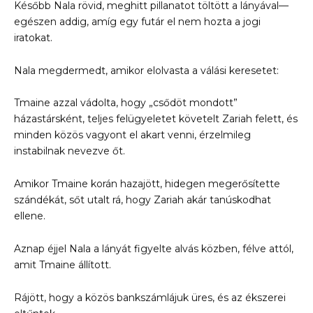
Később Nala rövid, meghitt pillanatot töltött a lányával—
egészen addig, amíg egy futár el nem hozta a jogi
iratokat.
Nala megdermedt, amikor elolvasta a válási keresetet:
Tmaine azzal vádolta, hogy „csődöt mondott”
házastársként, teljes felügyeletet követelt Zariah felett, és
minden közös vagyont el akart venni, érzelmileg
instabilnak nevezve őt.
Amikor Tmaine korán hazajött, hidegen megerősítette
szándékát, sőt utalt rá, hogy Zariah akár tanúskodhat
ellene.
Aznap éjjel Nala a lányát figyelte alvás közben, félve attól,
amit Tmaine állított.
Rájött, hogy a közös bankszámlájuk üres, és az ékszerei