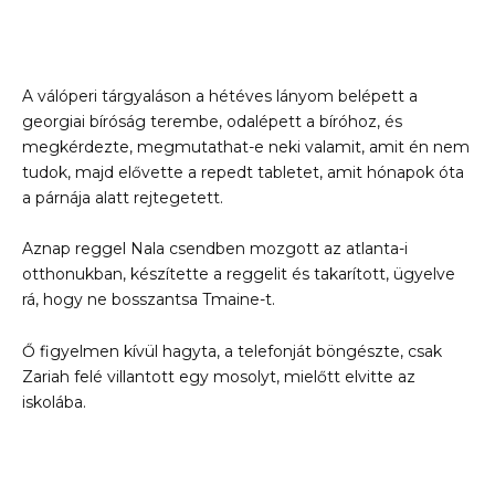
A válóperi tárgyaláson a hétéves lányom belépett a
georgiai bíróság terembe, odalépett a bíróhoz, és
megkérdezte, megmutathat-e neki valamit, amit én nem
tudok, majd elővette a repedt tabletet, amit hónapok óta
a párnája alatt rejtegetett.
Aznap reggel Nala csendben mozgott az atlanta-i
otthonukban, készítette a reggelit és takarított, ügyelve
rá, hogy ne bosszantsa Tmaine-t.
Ő figyelmen kívül hagyta, a telefonját böngészte, csak
Zariah felé villantott egy mosolyt, mielőtt elvitte az
iskolába.