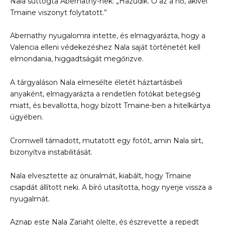
Nala suttogta Abernathy-nek: „Hazudik. Ő az a nő, akivel
Tmaine viszonyt folytatott.”
Abernathy nyugalomra intette, és elmagyarázta, hogy a
Valencia elleni védekezéshez Nala saját történetét kell
elmondania, higgadtságát megőrizve.
A tárgyaláson Nala elmesélte életét háztartásbeli
anyaként, elmagyarázta a rendetlen fotókat betegség
miatt, és bevallotta, hogy bízott Tmaine-ben a hitelkártya
ügyében.
Cromwell támadott, mutatott egy fotót, amin Nala sírt,
bizonyítva instabilitását.
Nala elvesztette az önuralmát, kiabált, hogy Tmaine
csapdát állított neki. A bíró utasította, hogy nyerje vissza a
nyugalmát.
Aznap este Nala Zariaht ölelte, és észrevette a repedt