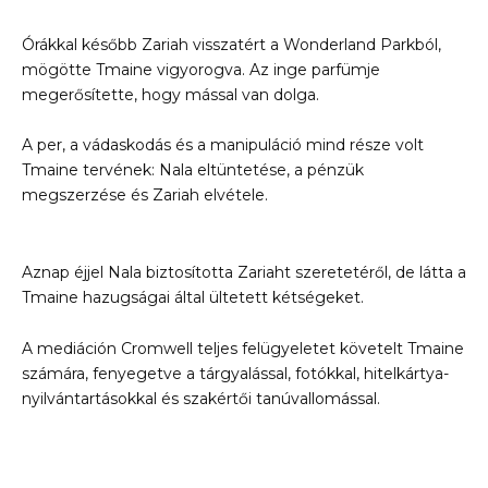
Órákkal később Zariah visszatért a Wonderland Parkból,
mögötte Tmaine vigyorogva. Az inge parfümje
megerősítette, hogy mással van dolga.
A per, a vádaskodás és a manipuláció mind része volt
Tmaine tervének: Nala eltüntetése, a pénzük
megszerzése és Zariah elvétele.
Aznap éjjel Nala biztosította Zariaht szeretetéről, de látta a
Tmaine hazugságai által ültetett kétségeket.
A mediáción Cromwell teljes felügyeletet követelt Tmaine
számára, fenyegetve a tárgyalással, fotókkal, hitelkártya-
nyilvántartásokkal és szakértői tanúvallomással.