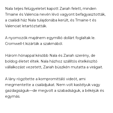
Nala teljes felügyeletet kapott Zariah felett, minden
Tmaine és Valencia nevén lévő vagyont befagyasztották,
a családi ház Nala tulajdonába került, és Tmaine-t és
Valenciat letartóztatták.
A nyomozók majdnem egymillió dollárt foglaltak le.
Cromwell-t kizárták a szakmából.
Három hónappal később Nala és Zariah szerény, de
boldog életet éltek. Nala házhoz szállítós ételkészítő
vállalkozást vezetett, Zariah büszkén mutatta a virágait.
A lány rögzítette a kompromittáló videót, ami
megmentette a családjukat. Nem volt kastélyuk vagy
gazdagságuk—de megvolt a szabadságuk, a békéjük és
egymás.