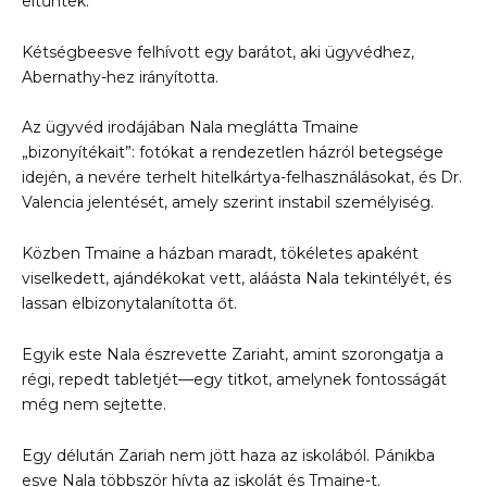
eltűntek.
Kétségbeesve felhívott egy barátot, aki ügyvédhez,
Abernathy-hez irányította.
Az ügyvéd irodájában Nala meglátta Tmaine
„bizonyítékait”: fotókat a rendezetlen házról betegsége
idején, a nevére terhelt hitelkártya-felhasználásokat, és Dr.
Valencia jelentését, amely szerint instabil személyiség.
Közben Tmaine a házban maradt, tökéletes apaként
viselkedett, ajándékokat vett, aláásta Nala tekintélyét, és
lassan elbizonytalanította őt.
Egyik este Nala észrevette Zariaht, amint szorongatja a
régi, repedt tabletjét—egy titkot, amelynek fontosságát
még nem sejtette.
Egy délután Zariah nem jött haza az iskolából. Pánikba
esve Nala többször hívta az iskolát és Tmaine-t.