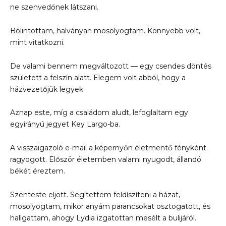
ne szenvedőnek látszani.
Bólintottam, halványan mosolyogtam. Könnyebb volt,
mint vitatkozni.
De valami bennem megváltozott — egy csendes döntés
született a felszín alatt. Elegem volt abból, hogy a
házvezetőjük legyek.
Aznap este, míg a családom aludt, lefoglaltam egy
egyirányú jegyet Key Largo-ba.
A visszaigazoló e-mail a képernyőn életmentő fényként
ragyogott. Először életemben valami nyugodt, állandó
békét éreztem.
Szenteste eljött. Segítettem feldíszíteni a házat,
mosolyogtam, mikor anyám parancsokat osztogatott, és
hallgattam, ahogy Lydia izgatottan mesélt a bulijáról.