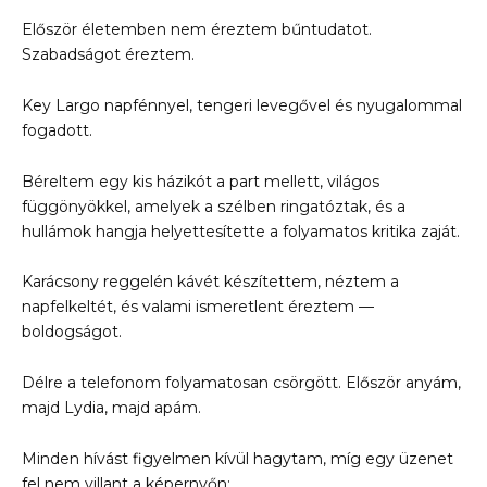
Először életemben nem éreztem bűntudatot.
Szabadságot éreztem.
Key Largo napfénnyel, tengeri levegővel és nyugalommal
fogadott.
Béreltem egy kis házikót a part mellett, világos
függönyökkel, amelyek a szélben ringatóztak, és a
hullámok hangja helyettesítette a folyamatos kritika zaját.
Karácsony reggelén kávét készítettem, néztem a
napfelkeltét, és valami ismeretlent éreztem —
boldogságot.
Délre a telefonom folyamatosan csörgött. Először anyám,
majd Lydia, majd apám.
Minden hívást figyelmen kívül hagytam, míg egy üzenet
fel nem villant a képernyőn: