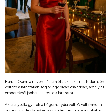
Harper Quinn a nevem, és amióta az eszemet tudom, én
voltam a láthatatlan segítő egy olyan családban, amely az
embereknél jobban szerette a látszatot.
Az aranytollú gyerek a húgom, Lydia volt. Ő volt minden
ünnep, minden fénykép és minden terv középpontjában.