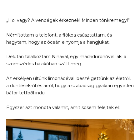
„Hol vagy? A vendégek érkeznek! Minden tönkremegy!”
Némítottam a telefont, a fiókba csúsztattam, és
hagytam, hogy az óceán elnyomja a hangjukat.
Délután találkoztam Ninával, egy madridi írónővel, aki a
szomszédos házikóban szállt meg.
Az erkélyen ültünk limonádéval, beszélgettünk az életről,
a döntésekről és arról, hogy a szabadság gyakran egyetlen
bátor tettből indul.
Egyszer azt mondta valamit, amit sosem felejtek el: