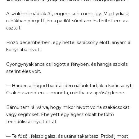
A szüleim imádták őt, engem soha nem így. Míg Lydia új
ruhákban pörgött, én a padlót súroltam és terítettem az
asztalt.
Előző decemberben, egy héttel karácsony előtt, anyám a
konyhába hívott.
Gyöngynyaklánca csillogott a fényben, és hangja szokás
szerint éles volt.
— Harper, a húgod barátai idén nálunk tartják a karácsonyt.
Csak huszonöten — mondta, mintha ez apróság lenne.
Bámultam rá, várva, hogy mikor hívott volna szakácsokat
vagy segítőket. Ehelyett egy egész oldalt betöltő
teendőlistát nyújtott át.
— Te főzöl, felszolgálsz, és utána takarítasz. Próbálj most