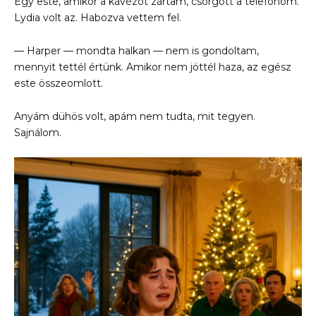
Egy este, amikor a kávézót zártam, csörgött a telefonom.
Lydia volt az. Habozva vettem fel.
— Harper — mondta halkan — nem is gondoltam,
mennyit tettél értünk. Amikor nem jöttél haza, az egész
este összeomlott.
Anyám dühös volt, apám nem tudta, mit tegyen.
Sajnálom.