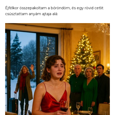
Éjfélkor összepakoltam a bőröndöm, és egy rövid cetlit
csúsztattam anyám ajtaja alá: