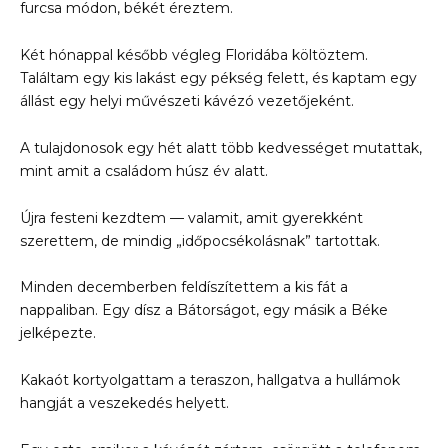
furcsa módon, békét éreztem.
Két hónappal később végleg Floridába költöztem.
Találtam egy kis lakást egy pékség felett, és kaptam egy
állást egy helyi művészeti kávézó vezetőjeként.
A tulajdonosok egy hét alatt több kedvességet mutattak,
mint amit a családom húsz év alatt.
Újra festeni kezdtem — valamit, amit gyerekként
szerettem, de mindig „időpocsékolásnak” tartottak.
Minden decemberben feldíszítettem a kis fát a
nappaliban. Egy dísz a Bátorságot, egy másik a Béke
jelképezte.
Kakaót kortyolgattam a teraszon, hallgatva a hullámok
hangját a veszekedés helyett.