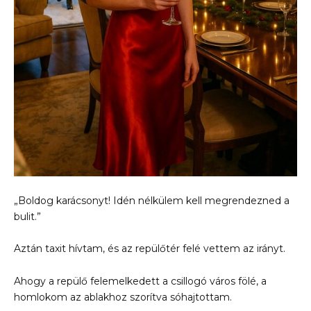
„Boldog karácsonyt! Idén nélkülem kell megrendezned a
bulit.”
Aztán taxit hívtam, és az repülőtér felé vettem az irányt.
Ahogy a repülő felemelkedett a csillogó város fölé, a
homlokom az ablakhoz szorítva sóhajtottam.