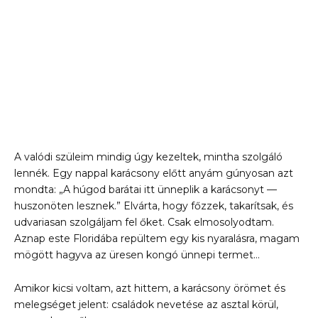
A valódi szüleim mindig úgy kezeltek, mintha szolgáló
lennék. Egy nappal karácsony előtt anyám gúnyosan azt
mondta: „A húgod barátai itt ünneplik a karácsonyt —
huszonöten lesznek.” Elvárta, hogy főzzek, takarítsak, és
udvariasan szolgáljam fel őket. Csak elmosolyodtam.
Aznap este Floridába repültem egy kis nyaralásra, magam
mögött hagyva az üresen kongó ünnepi termet…
Amikor kicsi voltam, azt hittem, a karácsony örömet és
melegséget jelent: családok nevetése az asztal körül,