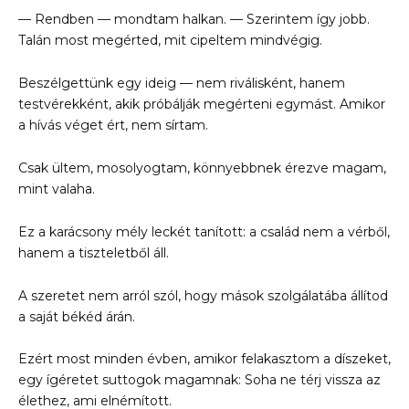
— Rendben — mondtam halkan. — Szerintem így jobb.
Talán most megérted, mit cipeltem mindvégig.
Beszélgettünk egy ideig — nem riválisként, hanem
testvérekként, akik próbálják megérteni egymást. Amikor
a hívás véget ért, nem sírtam.
Csak ültem, mosolyogtam, könnyebbnek érezve magam,
mint valaha.
Ez a karácsony mély leckét tanított: a család nem a vérből,
hanem a tiszteletből áll.
A szeretet nem arról szól, hogy mások szolgálatába állítod
a saját békéd árán.
Ezért most minden évben, amikor felakasztom a díszeket,
egy ígéretet suttogok magamnak: Soha ne térj vissza az
élethez, ami elnémított.