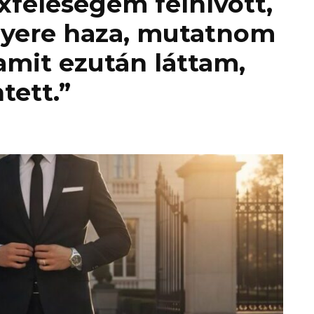
exfeleségem felhívott,
Gyere haza, mutatnom
amit ezután láttam,
tett.”