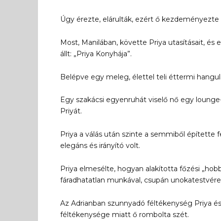
Úgy érezte, elárulták, ezért ő kezdeményezte 
Most, Manilában, követte Priya utasításait, és 
állt: „Priya Konyhája”.
Belépve egy meleg, élettel teli éttermi hangula
Egy szakácsi egyenruhát viselő nő egy lounge-b
Priyát.
Priya a válás után szinte a semmiből építette f
elegáns és irányító volt.
Priya elmesélte, hogyan alakította főzési „hobb
fáradhatatlan munkával, csupán unokatestvére
Az Adrianban szunnyadó féltékenység Priya és
féltékenysége miatt ő rombolta szét.