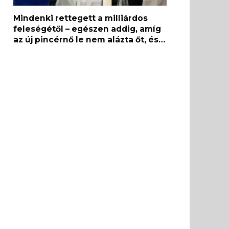
Mindenki rettegett a milliárdos
feleségétől – egészen addig, amíg
az új pincérnő le nem alázta őt, és…