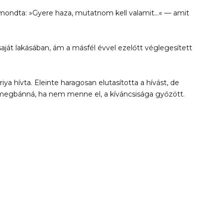
t mondta: »Gyere haza, mutatnom kell valamit…« — amit
 saját lakásában, ám a másfél évvel ezelőtt véglegesített
ya hívta. Eleinte haragosan elutasította a hívást, de
b megbánná, ha nem menne el, a kíváncsisága győzött.