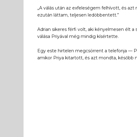
„A válás után az exfeleségem felhívott, és az
ezután láttam, teljesen ledöbbentett.”
Adrian sikeres férfi volt, aki kényelmesen élt a
válása Priyával még mindig kísértette.
Egy este hirtelen megcsörrent a telefonja — Pri
amikor Priya kitartott, és azt mondta, későb