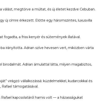
a válást, megtörve a múltat, és új életet kezdve Cebuban.
egy új címre érkezett. Előtte egy háromszintes, luxusvilla
t fogadta, a friss kenyér és sütemények illatával.
a irányította. Adrian szíve hevesen vert, miközben várta
el birodalmát. Adrian ámulattal látta, milyen magabiztos,
iját” virágzó vállalkozássá: küzdelmekkel, kudarcokkal és
, Rafael támogatásával.
 Rafael kapcsolatáról hamis volt — a házasságukat