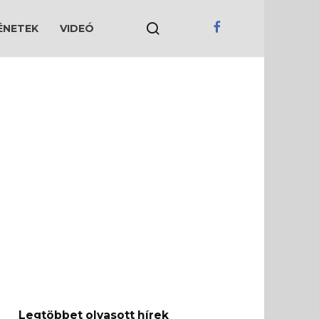
ÉNETEK
VIDEÓ
Legtöbbet olvasott hírek