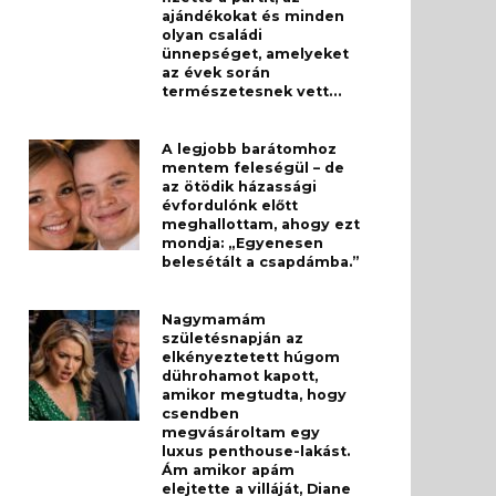
ajándékokat és minden
olyan családi
ünnepséget, amelyeket
az évek során
természetesnek vett…
A legjobb barátomhoz
mentem feleségül – de
az ötödik házassági
évfordulónk előtt
meghallottam, ahogy ezt
mondja: „Egyenesen
belesétált a csapdámba.”
Nagymamám
születésnapján az
elkényeztetett húgom
dührohamot kapott,
amikor megtudta, hogy
csendben
megvásároltam egy
luxus penthouse-lakást.
Ám amikor apám
elejtette a villáját, Diane