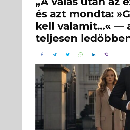
„A válás után az 
és azt mondta: »
kell valamit…« — 
teljesen ledöbben