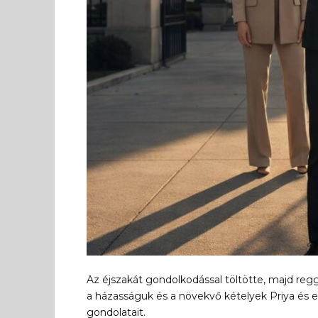
Az éjszakát gondolkodással töltötte, majd reg
a házasságuk és a növekvő kételyek Priya és eg
gondolatait.