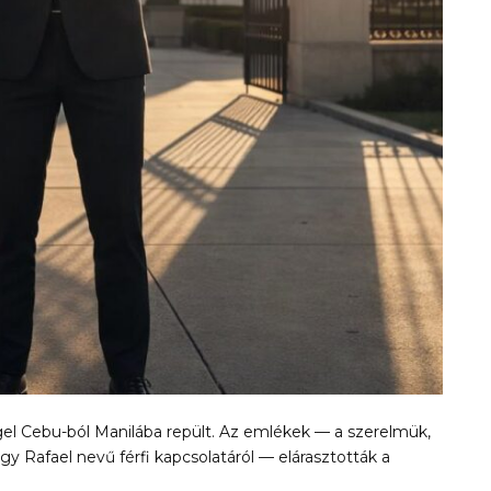
gel Cebu-ból Manilába repült. Az emlékek — a szerelmük,
y Rafael nevű férfi kapcsolatáról — elárasztották a