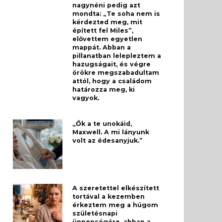
nagynéni pedig azt
mondta: „Te soha nem is
kérdezted meg, mit
épített fel Miles”,
elővettem egyetlen
mappát. Abban a
pillanatban lelepleztem a
hazugságait, és végre
örökre megszabadultam
attól, hogy a családom
határozza meg, ki
vagyok.
„Ők a te unokáid,
Maxwell. A mi lányunk
volt az édesanyjuk.”
A szeretettel elkészített
tortával a kezemben
érkeztem meg a húgom
születésnapi
ünnepségére, abban a