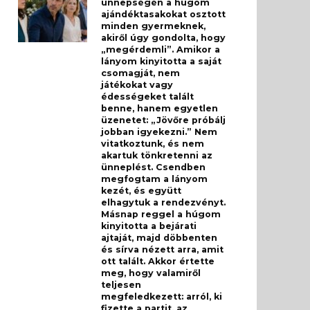
ünnepségén a húgom
ajándéktasakokat osztott
minden gyermeknek,
akiről úgy gondolta, hogy
„megérdemli”. Amikor a
lányom kinyitotta a saját
csomagját, nem
játékokat vagy
édességeket talált
benne, hanem egyetlen
üzenetet: „Jövőre próbálj
jobban igyekezni.” Nem
vitatkoztunk, és nem
akartuk tönkretenni az
ünneplést. Csendben
megfogtam a lányom
kezét, és együtt
elhagytuk a rendezvényt.
Másnap reggel a húgom
kinyitotta a bejárati
ajtaját, majd döbbenten
és sírva nézett arra, amit
ott talált. Akkor értette
meg, hogy valamiről
teljesen
megfeledkezett: arról, ki
fizette a partit, az