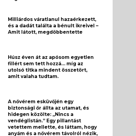
Milliárdos váratlanul hazaérkezett,
és a dadát találta a bénult ikreivel –
Amit látott, megdöbbentette
Húsz éven át az apósom egyetlen
fillért sem tett hozzá… míg az
utolsó titka mindent összetört,
amit valaha tudtam.
A nővérem esküvőjén egy
biztonsági őr állta az utamat, és
hidegen közölte: „Nincs a
vendéglistán.” Egy pillantást
vetettem mellette, és láttam, hogy
anyám és a nővérem távolról nézik,