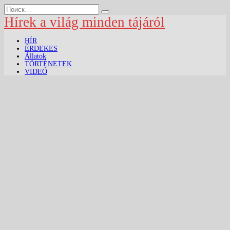
Перейти
Search
к
for:
Hírek a világ minden tájáról
содержанию
HÍR
ÉRDEKES
Állatok
TÖRTÉNETEK
VIDEÓ