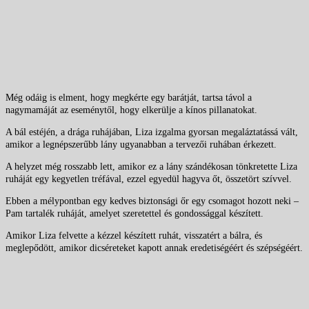
Még odáig is elment, hogy megkérte egy barátját, tartsa távol a
nagymamáját az eseménytől, hogy elkerülje a kínos pillanatokat.
A bál estéjén, a drága ruhájában, Liza izgalma gyorsan megaláztatássá vált,
amikor a legnépszerűbb lány ugyanabban a tervezői ruhában érkezett.
A helyzet még rosszabb lett, amikor ez a lány szándékosan tönkretette Liza
ruháját egy kegyetlen tréfával, ezzel egyedül hagyva őt, összetört szívvel.
Ebben a mélypontban egy kedves biztonsági őr egy csomagot hozott neki –
Pam tartalék ruháját, amelyet szeretettel és gondossággal készített.
Amikor Liza felvette a kézzel készített ruhát, visszatért a bálra, és
meglepődött, amikor dicséreteket kapott annak eredetiségéért és szépségéért.