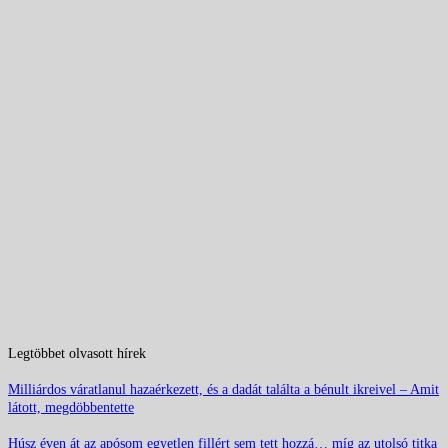
Legtöbbet olvasott hírek
Milliárdos váratlanul hazaérkezett, és a dadát találta a bénult ikreivel – Amit
látott, megdöbbentette
Húsz éven át az apósom egyetlen fillért sem tett hozzá… míg az utolsó titka