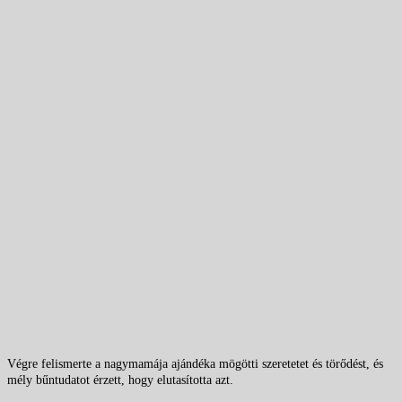
Végre felismerte a nagymamája ajándéka mögötti szeretetet és törődést, és
mély bűntudatot érzett, hogy elutasította azt.