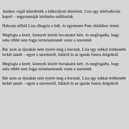
Amikor végül kihirdették a bálkirálynő döntőseit, Liza egy telefonhívást
kapott – nagymamáját kórházba szállították.
Habozás nélkül Liza elhagyta a bált, és egyenesen Pam oldalához sietett.
Megfogta a kezét, könnyek között bocsánatot kért, és megfogadta, hogy
soha többé nem fogja természetesnek venni a szeretetét.
Bár azon az éjszakán nem nyerte meg a koronát, Liza egy sokkal értékesebb
leckét tanult – egyet a szeretetről, háláról és az igazán fontos dolgokról.
Megfogta a kezét, könnyek között bocsánatot kért, és megfogadta, hogy
soha többé nem fogja természetesnek venni a szeretetét.
Bár azon az éjszakán nem nyerte meg a koronát, Liza egy sokkal értékesebb
leckét tanult – egyet a szeretetről, háláról és az igazán fontos dolgokról.