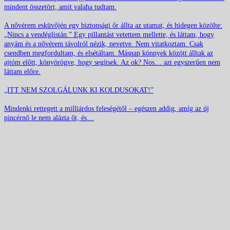
mindent összetört, amit valaha tudtam.
A nővérem esküvőjén egy biztonsági őr állta az utamat, és hidegen közölte:
„Nincs a vendéglistán.” Egy pillantást vetettem mellette, és láttam, hogy
anyám és a nővérem távolról nézik, nevetve. Nem vitatkoztam. Csak
csendben megfordultam, és elsétáltam. Másnap könnyek között álltak az
ajtóm előtt, könyörögve, hogy segítsek. Az ok? Nos… azt egyszerűen nem
láttam előre.
„ITT NEM SZOLGÁLUNK KI KOLDUSOKAT!”
Mindenki rettegett a milliárdos feleségétől – egészen addig, amíg az új
pincérnő le nem alázta őt, és…