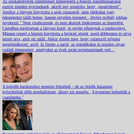
Az unokatestvérek születésnapi ünnepségén a húgom ajándéktasakokat
osztott minden gyermeknek, akiről úgy gondolta, hogy „megérdemli”.
Amikor a lányom kinyitotta a saját csomagját, nem játékokat vagy
édességeket talált benne, hanem egyetlen üzenetet: „Jövőre próbálj jobban
igyekezni.” Nem vitatkoztunk, és nem akartuk tönkretenni az ünneplést.
Csendben megfogtam a lányom kezét, és együtt elhagytuk a rendezvényt.
Másnap reggel a húgom kinyitotta a bejárati ajtaját, majd döbbenten és sírva
nézett arra, amit ott talált. Akkor értette meg, hogy valamiről teljesen
megfeledkezett: arról, ki fizette a partit, az ajándékokat és minden olyan
családi ünnepséget, amelyeket az évek során természetesnek vett…
A legjobb barátomhoz mentem feleségül – de az ötödik házassági
évfordulónk előtt meghallottam, ahogy ezt mondja: „Egyenesen belesétált a
csapdámba.”