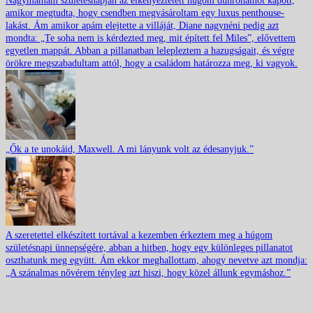
Nagymamám születésnapján az elkényeztetett húgom dührohamot kapott,
amikor megtudta, hogy csendben megvásároltam egy luxus penthouse-
lakást. Ám amikor apám elejtette a villáját, Diane nagynéni pedig azt
mondta: „Te soha nem is kérdezted meg, mit épített fel Miles”, elővettem
egyetlen mappát. Abban a pillanatban lelepleztem a hazugságait, és végre
örökre megszabadultam attól, hogy a családom határozza meg, ki vagyok.
„Ők a te unokáid, Maxwell. A mi lányunk volt az édesanyjuk.”
A szeretettel elkészített tortával a kezemben érkeztem meg a húgom
születésnapi ünnepségére, abban a hitben, hogy egy különleges pillanatot
oszthatunk meg együtt. Ám ekkor meghallottam, ahogy nevetve azt mondja:
„A szánalmas nővérem tényleg azt hiszi, hogy közel állunk egymáshoz.”