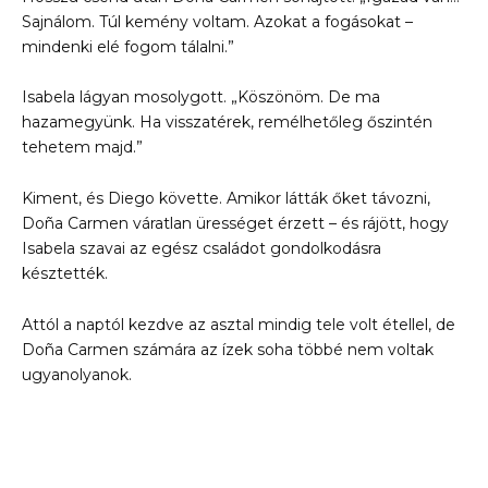
Sajnálom. Túl kemény voltam. Azokat a fogásokat –
mindenki elé fogom tálalni.”
Isabela lágyan mosolygott. „Köszönöm. De ma
hazamegyünk. Ha visszatérek, remélhetőleg őszintén
tehetem majd.”
Kiment, és Diego követte. Amikor látták őket távozni,
Doña Carmen váratlan ürességet érzett – és rájött, hogy
Isabela szavai az egész családot gondolkodásra
késztették.
Attól a naptól kezdve az asztal mindig tele volt étellel, de
Doña Carmen számára az ízek soha többé nem voltak
ugyanolyanok.