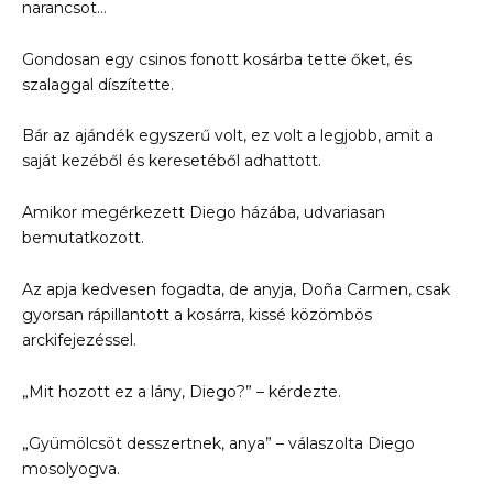
narancsot…
Gondosan egy csinos fonott kosárba tette őket, és
szalaggal díszítette.
Bár az ajándék egyszerű volt, ez volt a legjobb, amit a
saját kezéből és keresetéből adhattott.
Amikor megérkezett Diego házába, udvariasan
bemutatkozott.
Az apja kedvesen fogadta, de anyja, Doña Carmen, csak
gyorsan rápillantott a kosárra, kissé közömbös
arckifejezéssel.
„Mit hozott ez a lány, Diego?” – kérdezte.
„Gyümölcsöt desszertnek, anya” – válaszolta Diego
mosolyogva.