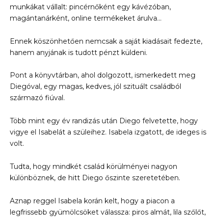
munkákat vállalt: pincérnőként egy kávézóban,
magántanárként, online termékeket árulva…
Ennek köszönhetően nemcsak a saját kiadásait fedezte,
hanem anyjának is tudott pénzt küldeni.
Pont a könyvtárban, ahol dolgozott, ismerkedett meg
Diegóval, egy magas, kedves, jól szituált családból
származó fiúval.
Több mint egy év randizás után Diego felvetette, hogy
vigye el Isabelát a szüleihez. Isabela izgatott, de ideges is
volt.
Tudta, hogy mindkét család körülményei nagyon
különböznek, de hitt Diego őszinte szeretetében.
Aznap reggel Isabela korán kelt, hogy a piacon a
legfrissebb gyümölcsöket válassza: piros almát, lila szőlőt,