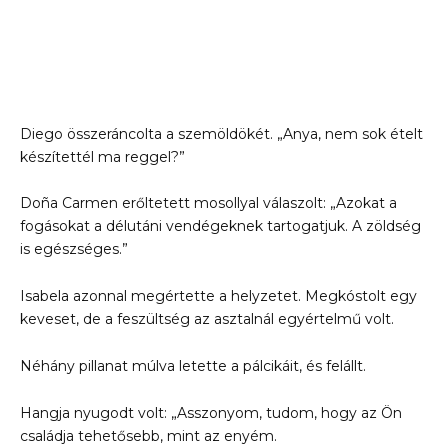
Diego összeráncolta a szemöldökét. „Anya, nem sok ételt
készítettél ma reggel?”
Doña Carmen erőltetett mosollyal válaszolt: „Azokat a
fogásokat a délutáni vendégeknek tartogatjuk. A zöldség
is egészséges.”
Isabela azonnal megértette a helyzetet. Megkóstolt egy
keveset, de a feszültség az asztalnál egyértelmű volt.
Néhány pillanat múlva letette a pálcikáit, és felállt.
Hangja nyugodt volt: „Asszonyom, tudom, hogy az Ön
családja tehetősebb, mint az enyém.