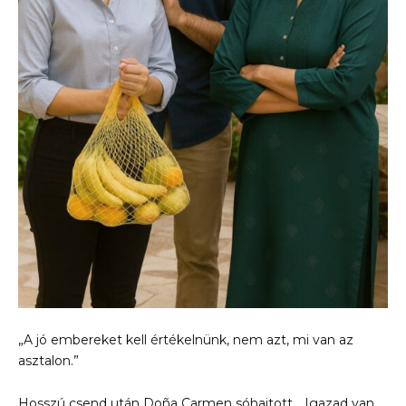
„A jó embereket kell értékelnünk, nem azt, mi van az
asztalon.”
Hosszú csend után Doña Carmen sóhajtott. „Igazad van…