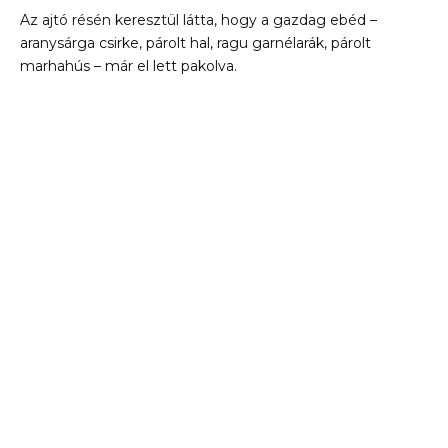
Az ajtó résén keresztül látta, hogy a gazdag ebéd –
aranysárga csirke, párolt hal, ragu garnélarák, párolt
marhahús – már el lett pakolva.