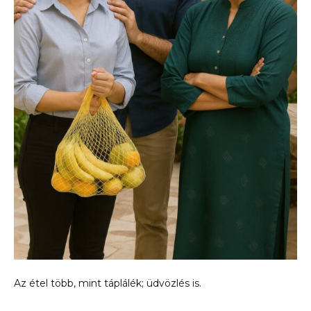
Az étel több, mint táplálék; üdvözlés is.