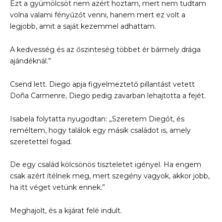
Ezt a gyümölcsöt nem azért hoztam, mert nem tudtam
volna valami fényűzőt venni, hanem mert ez volt a
legjobb, amit a saját kezemmel adhattam.
A kedvesség és az őszinteség többet ér bármely drága
ajándéknál.”
Csend lett. Diego apja figyelmeztető pillantást vetett
Doña Carmenre, Diego pedig zavarban lehajtotta a fejét.
Isabela folytatta nyugodtan: „Szeretem Diegót, és
reméltem, hogy találok egy másik családot is, amely
szeretettel fogad.
De egy család kölcsönös tiszteletet igényel. Ha engem
csak azért ítélnek meg, mert szegény vagyok, akkor jobb,
ha itt véget vetünk ennek.”
Meghajolt, és a kijárat felé indult.