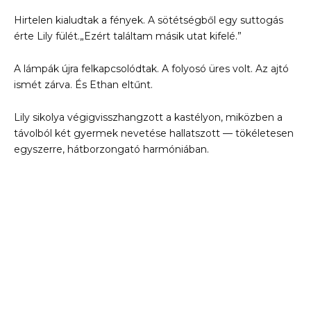
Hirtelen kialudtak a fények. A sötétségből egy suttogás
érte Lily fülét.„Ezért találtam másik utat kifelé.”
A lámpák újra felkapcsolódtak. A folyosó üres volt. Az ajtó
ismét zárva. És Ethan eltűnt.
Lily sikolya végigvisszhangzott a kastélyon, miközben a
távolból két gyermek nevetése hallatszott — tökéletesen
egyszerre, hátborzongató harmóniában.