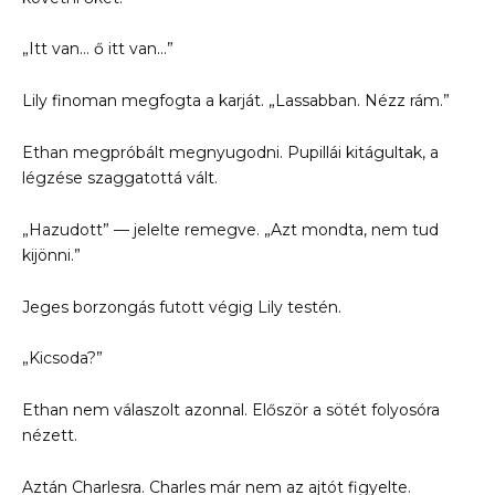
„Itt van… ő itt van…”
Lily finoman megfogta a karját. „Lassabban. Nézz rám.”
Ethan megpróbált megnyugodni. Pupillái kitágultak, a
légzése szaggatottá vált.
„Hazudott” — jelelte remegve. „Azt mondta, nem tud
kijönni.”
Jeges borzongás futott végig Lily testén.
„Kicsoda?”
Ethan nem válaszolt azonnal. Először a sötét folyosóra
nézett.
Aztán Charlesra. Charles már nem az ajtót figyelte.