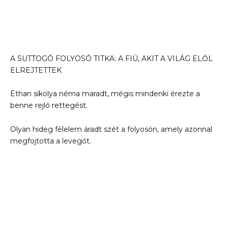
A SUTTOGÓ FOLYOSÓ TITKA: A FIÚ, AKIT A VILÁG ELŐL
ELREJTETTEK
Ethan sikolya néma maradt, mégis mindenki érezte a
benne rejlő rettegést.
Olyan hideg félelem áradt szét a folyosón, amely azonnal
megfojtotta a levegőt.