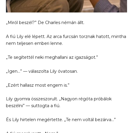
„Miről beszél?” De Charles némán állt.
A fiú Lily elé lépett. Az arca furcsán torznak hatott, mintha
nem teljesen emberi lenne.
„Te segítettél neki meghallani az igazságot.”
„Igen…” — válaszolta Lily óvatosan.
„Ezért hallasz most engem is.”
Lily gyomra összeszorult. „Nagyon régóta próbálok
beszélni” — suttogta a fiú.
És Lily hirtelen megértette. „Te nem voltál bezárva…”