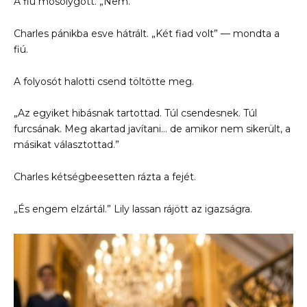
A fiú mosolygott. „Nem.”
Charles pánikba esve hátrált. „Két fiad volt” — mondta a
fiú.
A folyosót halotti csend töltötte meg.
„Az egyiket hibásnak tartottad. Túl csendesnek. Túl
furcsának. Meg akartad javítani… de amikor nem sikerült, a
másikat választottad.”
Charles kétségbeesetten rázta a fejét.
„És engem elzártál.” Lily lassan rájött az igazságra.