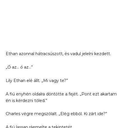
Ethan azonnal hátracsúszott, és vadul jelelni kezdett.
„Ő az… ő az…”
Lily Ethan elé állt. „Mi vagy te?”
A fiú enyhén oldalra döntötte a fejét. „Pont ezt akartam
én is kérdezni tőled.”
Charles végre megszólalt. „Elég ebből. Ki zárt ide?”
A fiú lassan ráemelte a tekintetét.