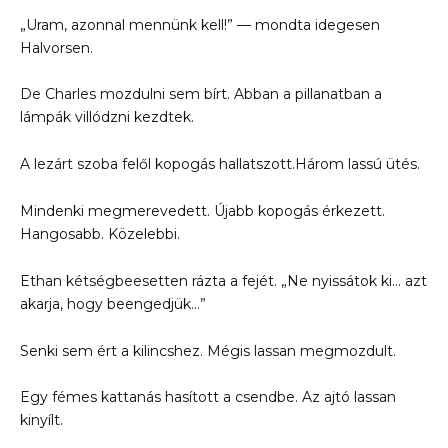
„Uram, azonnal mennünk kell!” — mondta idegesen
Halvorsen.
De Charles mozdulni sem bírt. Abban a pillanatban a
lámpák villódzni kezdtek.
A lezárt szoba felől kopogás hallatszott.Három lassú ütés.
Mindenki megmerevedett. Újabb kopogás érkezett.
Hangosabb. Közelebbi.
Ethan kétségbeesetten rázta a fejét. „Ne nyissátok ki… azt
akarja, hogy beengedjük…”
Senki sem ért a kilincshez. Mégis lassan megmozdult.
Egy fémes kattanás hasított a csendbe. Az ajtó lassan
kinyílt.