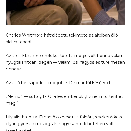
Charles Whitmore hátralépett, tekintete az ajtóban álló
alakra tapadt.
Az arca Ethanére emlékeztetett, mégis volt benne valami
nyugtalanítóan idegen — valami ősi, fagyos és türelmesen
gonosz.
Az ajtó becsapódott mögötte. De már túl késő volt.
„Nem…” — suttogta Charles erőtlenül. „Ez nem történhet
meg.”
Lily alig hallotta. Ethan összeesett a földön, reszkető kezei
olyan gyorsan mozogtak, hogy szinte lehetetlen volt
követni őket.