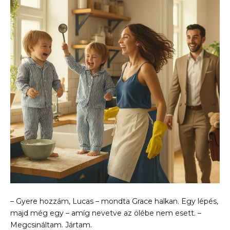
– Gyere hozzám, Lucas – mondta Grace halkan. Egy lépés,
majd még egy – amíg nevetve az ölébe nem esett. –
Megcsináltam. Jártam.