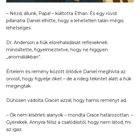
– Nézd, állunk, Papa! – kiáltotta Ethan. És egy rövid
pillanatra Daniel elhitte, hogy a lehetetlen talán mégis
lehetséges.
Dr. Anderson a fiúk előrehaladását reflexeknek
minősítette, figyelmeztetve, hogy ne higgyen
„anomáliákban”.
Értelem és remény között őrlődve Daniel meghívta az
orvost, hogy figyelje őket – de a rideg tekintet alatt a fiúk
megingtak.
Dühösen vádolta Gracet azzal, hogy hamis reményt ad.
– Ők nem kísérleti alanyok – mondta Grace határozottan. –
Gyerekek. Annyira félsz a csalódástól, hogy nem látod, mi
az igaz.