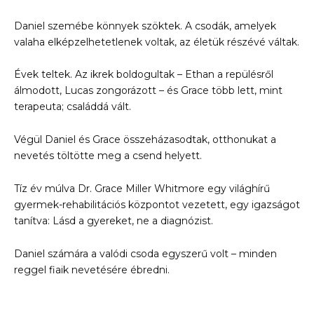
Daniel szemébe könnyek szöktek. A csodák, amelyek
valaha elképzelhetetlenek voltak, az életük részévé váltak.
Évek teltek. Az ikrek boldogultak – Ethan a repülésről
álmodott, Lucas zongorázott – és Grace több lett, mint
terapeuta; családdá vált.
Végül Daniel és Grace összeházasodtak, otthonukat a
nevetés töltötte meg a csend helyett.
Tíz év múlva Dr. Grace Miller Whitmore egy világhírű
gyermek-rehabilitációs központot vezetett, egy igazságot
tanítva: Lásd a gyereket, ne a diagnózist.
Daniel számára a valódi csoda egyszerű volt – minden
reggel fiaik nevetésére ébredni.