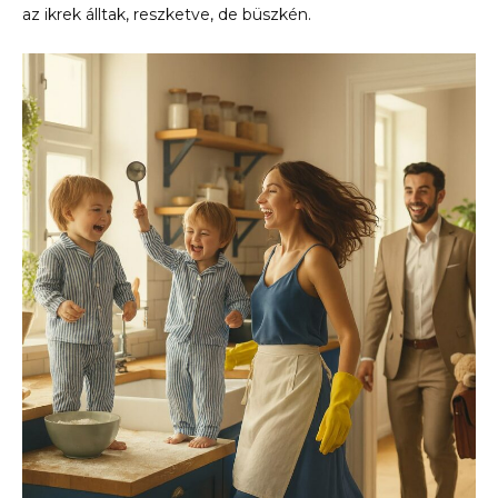
az ikrek álltak, reszketve, de büszkén.