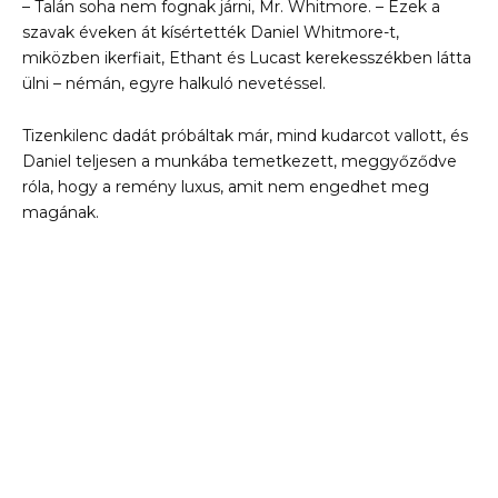
– Talán soha nem fognak járni, Mr. Whitmore. – Ezek a
szavak éveken át kísértették Daniel Whitmore-t,
miközben ikerfiait, Ethant és Lucast kerekesszékben látta
ülni – némán, egyre halkuló nevetéssel.
Tizenkilenc dadát próbáltak már, mind kudarcot vallott, és
Daniel teljesen a munkába temetkezett, meggyőződve
róla, hogy a remény luxus, amit nem engedhet meg
magának.