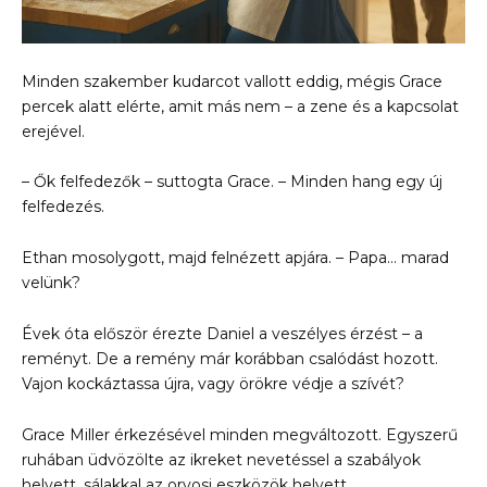
Minden szakember kudarcot vallott eddig, mégis Grace
percek alatt elérte, amit más nem – a zene és a kapcsolat
erejével.
– Ők felfedezők – suttogta Grace. – Minden hang egy új
felfedezés.
Ethan mosolygott, majd felnézett apjára. – Papa… marad
velünk?
Évek óta először érezte Daniel a veszélyes érzést – a
reményt. De a remény már korábban csalódást hozott.
Vajon kockáztassa újra, vagy örökre védje a szívét?
Grace Miller érkezésével minden megváltozott. Egyszerű
ruhában üdvözölte az ikreket nevetéssel a szabályok
helyett, sálakkal az orvosi eszközök helyett.