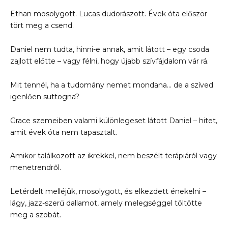
Ethan mosolygott. Lucas dudorászott. Évek óta először
tört meg a csend.
Daniel nem tudta, hinni-e annak, amit látott – egy csoda
zajlott előtte – vagy félni, hogy újabb szívfájdalom vár rá.
Mit tennél, ha a tudomány nemet mondana… de a szíved
igenlően suttogna?
Grace szemeiben valami különlegeset látott Daniel – hitet,
amit évek óta nem tapasztalt.
Amikor találkozott az ikrekkel, nem beszélt terápiáról vagy
menetrendről.
Letérdelt melléjük, mosolygott, és elkezdett énekelni –
lágy, jazz-szerű dallamot, amely melegséggel töltötte
meg a szobát.