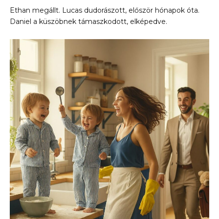
Ethan megállt. Lucas dudorászott, először hónapok óta.
Daniel a küszöbnek támaszkodott, elképedve.