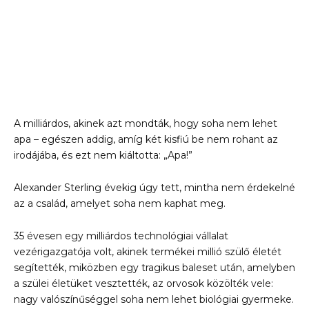
A milliárdos, akinek azt mondták, hogy soha nem lehet
apa – egészen addig, amíg két kisfiú be nem rohant az
irodájába, és ezt nem kiáltotta: „Apa!”
Alexander Sterling évekig úgy tett, mintha nem érdekelné
az a család, amelyet soha nem kaphat meg.
35 évesen egy milliárdos technológiai vállalat
vezérigazgatója volt, akinek termékei millió szülő életét
segítették, miközben egy tragikus baleset után, amelyben
a szülei életüket vesztették, az orvosok közölték vele:
nagy valószínűséggel soha nem lehet biológiai gyermeke.