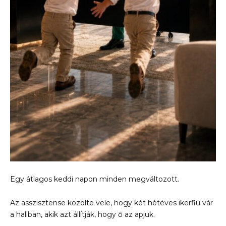
Egy átlagos keddi napon minden megváltozott.
Az asszisztense közölte vele, hogy két hétéves ikerfiú vár
a hallban, akik azt állítják, hogy ő az apjuk.