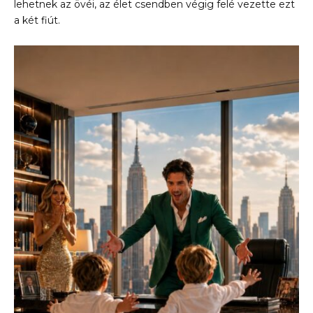
lehetnek az övéi, az élet csendben végig felé vezette ezt
a két fiút.