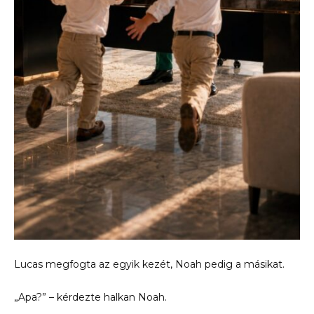
Lucas megfogta az egyik kezét, Noah pedig a másikat.
„Apa?” – kérdezte halkan Noah.