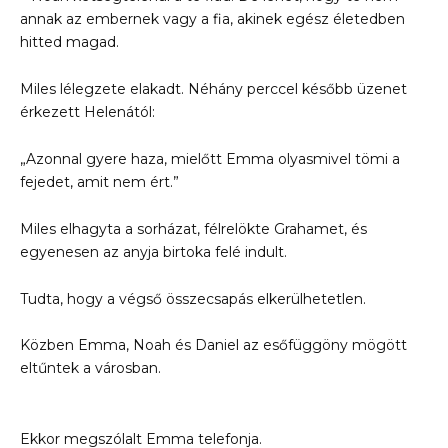
annak az embernek vagy a fia, akinek egész életedben
hitted magad.
Miles lélegzete elakadt. Néhány perccel később üzenet
érkezett Helenától:
„Azonnal gyere haza, mielőtt Emma olyasmivel tömi a
fejedet, amit nem ért.”
Miles elhagyta a sorházat, félrelökte Grahamet, és
egyenesen az anyja birtoka felé indult.
Tudta, hogy a végső összecsapás elkerülhetetlen.
Közben Emma, Noah és Daniel az esőfüggöny mögött
eltűntek a városban.
Ekkor megszólalt Emma telefonja.