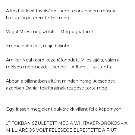
A köztük lévő távolságot nem a sors, hanem mások
hazugságai teremtették meg.
Végül Miles megszólalt: – Megfoghatom?
Emma habozott, majd bólintott.
Amikor Noah apró keze ráfonódott Miles ujjára, valami
mélyen megmozdult benne. – A fiam… – suttogta.
Abban a pillanatban eltűnt minden harag. A csendet
azonban Daniel telefonjának rezgése törte meg.
Egy frissen megjelent bulvárcikk villant fel a képernyőn:
„TITOKBAN SZÜLETETT MEG A WHITAKER-ÖRÖKÖS – A
MILLIÁRDOS VOLT FELESÉGE ELREJTETTE A FIÚT