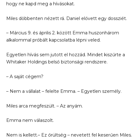
hogy ne kapd meg a hívásokat.
Miles döbbenten nézett rá. Daniel elővett egy dossziét.
– Március 9. és április 2. között Emma huszonhárom
alkalommal próbált kapcsolatba lépni veled.
Egyetlen hívás sem jutott el hozzád. Mindet kiszűrte a
Whitaker Holdings belső biztonsági rendszere.
– A saját cégem?
– Nem a vállalat – felelte Emma. – Egyetlen személy.
Miles arca megfeszült. – Az anyám.
Emma nem válaszolt.
Nem is kellett.– Ez őrültség – nevetett fel keserűen Miles.