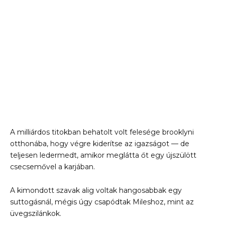
A milliárdos titokban behatolt volt felesége brooklyni
otthonába, hogy végre kiderítse az igazságot — de
teljesen ledermedt, amikor meglátta őt egy újszülött
csecsemővel a karjában.
A kimondott szavak alig voltak hangosabbak egy
suttogásnál, mégis úgy csapódtak Mileshoz, mint az
üvegszilánkok.