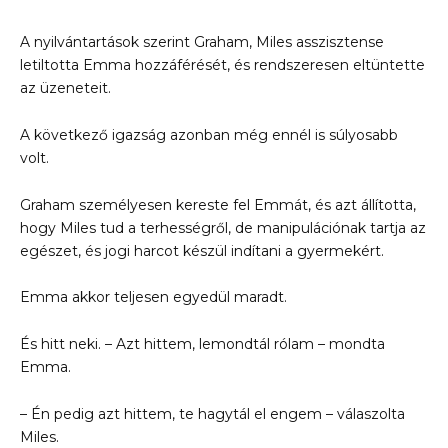
A nyilvántartások szerint Graham, Miles asszisztense
letiltotta Emma hozzáférését, és rendszeresen eltüntette
az üzeneteit.
A következő igazság azonban még ennél is súlyosabb
volt.
Graham személyesen kereste fel Emmát, és azt állította,
hogy Miles tud a terhességről, de manipulációnak tartja az
egészet, és jogi harcot készül indítani a gyermekért.
Emma akkor teljesen egyedül maradt.
És hitt neki. – Azt hittem, lemondtál rólam – mondta
Emma.
– Én pedig azt hittem, te hagytál el engem – válaszolta
Miles.