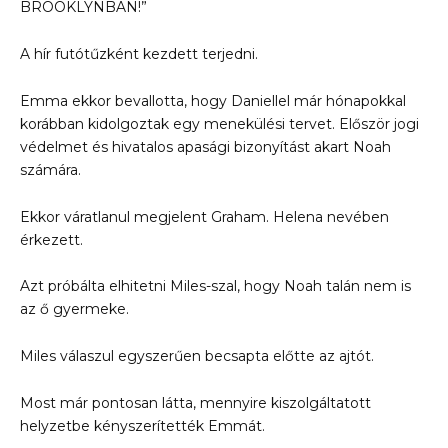
BROOKLYNBAN!”
A hír futótűzként kezdett terjedni.
Emma ekkor bevallotta, hogy Daniellel már hónapokkal
korábban kidolgoztak egy menekülési tervet. Először jogi
védelmet és hivatalos apasági bizonyítást akart Noah
számára.
Ekkor váratlanul megjelent Graham. Helena nevében
érkezett.
Azt próbálta elhitetni Miles-szal, hogy Noah talán nem is
az ő gyermeke.
Miles válaszul egyszerűen becsapta előtte az ajtót.
Most már pontosan látta, mennyire kiszolgáltatott
helyzetbe kényszerítették Emmát.