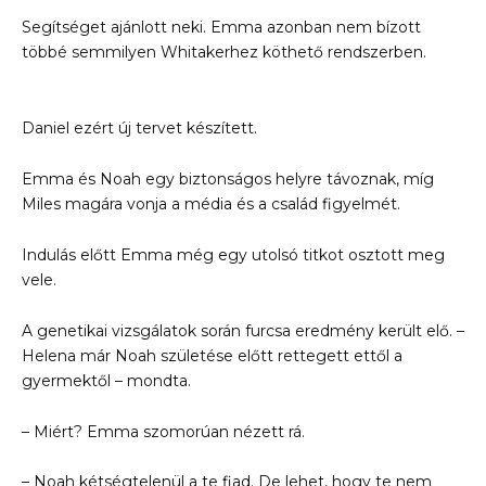
Segítséget ajánlott neki. Emma azonban nem bízott
többé semmilyen Whitakerhez köthető rendszerben.
Daniel ezért új tervet készített.
Emma és Noah egy biztonságos helyre távoznak, míg
Miles magára vonja a média és a család figyelmét.
Indulás előtt Emma még egy utolsó titkot osztott meg
vele.
A genetikai vizsgálatok során furcsa eredmény került elő. –
Helena már Noah születése előtt rettegett ettől a
gyermektől – mondta.
– Miért? Emma szomorúan nézett rá.
– Noah kétségtelenül a te fiad. De lehet, hogy te nem