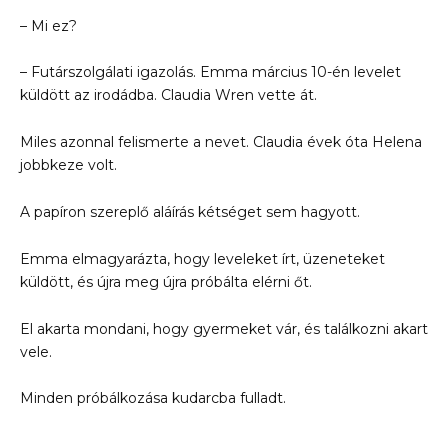
– Mi ez?
– Futárszolgálati igazolás. Emma március 10-én levelet
küldött az irodádba. Claudia Wren vette át.
Miles azonnal felismerte a nevet. Claudia évek óta Helena
jobbkeze volt.
A papíron szereplő aláírás kétséget sem hagyott.
Emma elmagyarázta, hogy leveleket írt, üzeneteket
küldött, és újra meg újra próbálta elérni őt.
El akarta mondani, hogy gyermeket vár, és találkozni akart
vele.
Minden próbálkozása kudarcba fulladt.