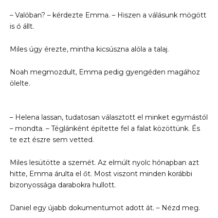
– Valóban? – kérdezte Emma. – Hiszen a válásunk mögött
is ő állt.
Miles úgy érezte, mintha kicsúszna alóla a talaj.
Noah megmozdult, Emma pedig gyengéden magához
ölelte.
– Helena lassan, tudatosan választott el minket egymástól
– mondta. – Téglánként építette fel a falat közöttünk. És
te ezt észre sem vetted.
Miles lesütötte a szemét. Az elmúlt nyolc hónapban azt
hitte, Emma árulta el őt. Most viszont minden korábbi
bizonyossága darabokra hullott.
Daniel egy újabb dokumentumot adott át. – Nézd meg.