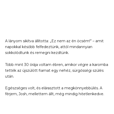
A lányom sikítva állította: „Ez nem az én öcsém!” – amit
napokkal később felfedeztünk, attól mindannyian
sokkolódtunk és remegni kezdtünk.
Több mint 30 órája voltam ébren, amikor végre a karomba
tették az újszülött fiamat egy nehéz, sürgősségi szülés
után.
Egészséges volt, és elárasztott a megkönnyebbülés. A
férjem, Josh, mellettem állt, még mindig hitetlenkedve.