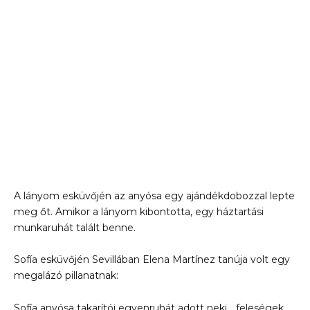
A lányom esküvőjén az anyósa egy ajándékdobozzal lepte
meg őt. Amikor a lányom kibontotta, egy háztartási
munkaruhát talált benne.
Sofía esküvőjén Sevillában Elena Martínez tanúja volt egy
megalázó pillanatnak:
Sofía anyósa takarítói egyenruhát adott neki, „feleségek