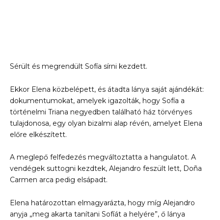
Sérült és megrendült Sofía sírni kezdett.
Ekkor Elena közbelépett, és átadta lánya saját ajándékát:
dokumentumokat, amelyek igazolták, hogy Sofía a
történelmi Triana negyedben található ház törvényes
tulajdonosa, egy olyan bizalmi alap révén, amelyet Elena
előre elkészített.
A meglepő felfedezés megváltoztatta a hangulatot. A
vendégek suttogni kezdtek, Alejandro feszült lett, Doña
Carmen arca pedig elsápadt.
Elena határozottan elmagyarázta, hogy míg Alejandro
anyja „meg akarta tanítani Sofíát a helyére”, ő lánya