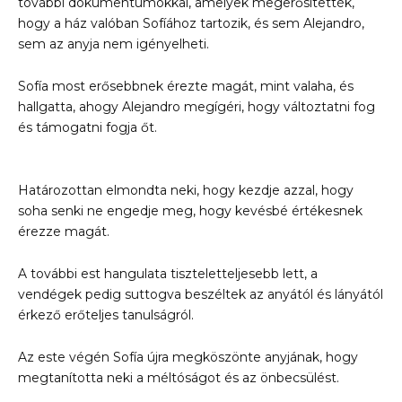
további dokumentumokkal, amelyek megerősítették,
hogy a ház valóban Sofíához tartozik, és sem Alejandro,
sem az anyja nem igényelheti.
Sofía most erősebbnek érezte magát, mint valaha, és
hallgatta, ahogy Alejandro megígéri, hogy változtatni fog
és támogatni fogja őt.
Határozottan elmondta neki, hogy kezdje azzal, hogy
soha senki ne engedje meg, hogy kevésbé értékesnek
érezze magát.
A további est hangulata tiszteletteljesebb lett, a
vendégek pedig suttogva beszéltek az anyától és lányától
érkező erőteljes tanulságról.
Az este végén Sofía újra megköszönte anyjának, hogy
megtanította neki a méltóságot és az önbecsülést.