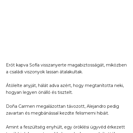
Erőt kapva Sofía visszanyerte magabiztosságát, miközben
a családi viszonyok lassan átalakultak.
Átölelte anyját, hálát adva azért, hogy megtanította neki,
hogyan legyen önálló és tisztelt.
Doña Carmen megalázottan távozott, Alejandro pedig
zavartan és megbánással kezdte felismerni hibáit.
Amint a feszültség enyhült, egy öröklési ügyvéd érkezett