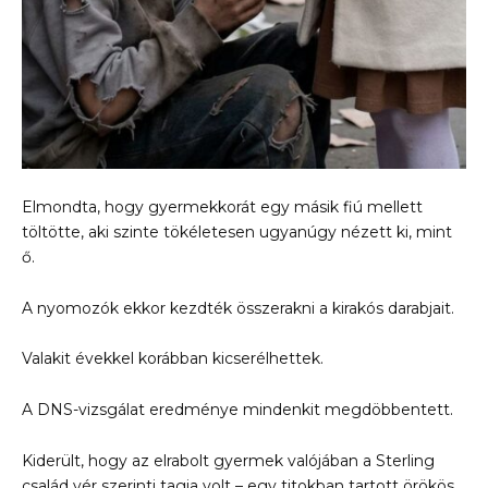
Elmondta, hogy gyermekkorát egy másik fiú mellett
töltötte, aki szinte tökéletesen ugyanúgy nézett ki, mint
ő.
A nyomozók ekkor kezdték összerakni a kirakós darabjait.
Valakit évekkel korábban kicserélhettek.
A DNS-vizsgálat eredménye mindenkit megdöbbentett.
Kiderült, hogy az elrabolt gyermek valójában a Sterling
család vér szerinti tagja volt – egy titokban tartott örökös,