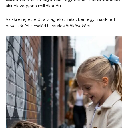
akinek vagyona milliókat ért.
Valaki elrejtette őt a világ elől, miközben egy másik fiút
neveltek fel a család hivatalos örököseként.