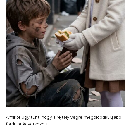
Amikor úgy tűnt, hogy a rejtély végre megoldódik, újabb
fordulat következett.