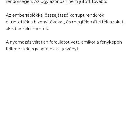
rendőrségen. Az ügy azonban nem jutott tovább.
Az emberrablókkal összejátszó korrupt rendőrök
eltüntették a bizonyítékokat, és megfélemlítették azokat,
akik beszélni mertek.
A nyomozás váratlan fordulatot vett, amikor a fényképen
felfedeztek egy apró ezüst jelvényt.