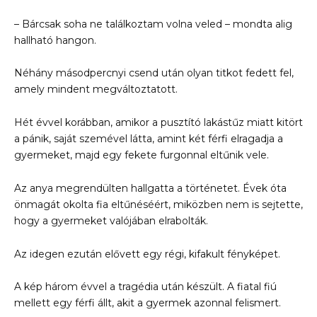
– Bárcsak soha ne találkoztam volna veled – mondta alig
hallható hangon.
Néhány másodpercnyi csend után olyan titkot fedett fel,
amely mindent megváltoztatott.
Hét évvel korábban, amikor a pusztító lakástűz miatt kitört
a pánik, saját szemével látta, amint két férfi elragadja a
gyermeket, majd egy fekete furgonnal eltűnik vele.
Az anya megrendülten hallgatta a történetet. Évek óta
önmagát okolta fia eltűnéséért, miközben nem is sejtette,
hogy a gyermeket valójában elrabolták.
Az idegen ezután elővett egy régi, kifakult fényképet.
A kép három évvel a tragédia után készült. A fiatal fiú
mellett egy férfi állt, akit a gyermek azonnal felismert.