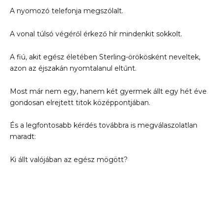
A nyomozó telefonja megszólalt.
A vonal túlsó végéről érkező hír mindenkit sokkolt.
A fiú, akit egész életében Sterling-örökösként neveltek,
azon az éjszakán nyomtalanul eltűnt.
Most már nem egy, hanem két gyermek állt egy hét éve
gondosan elrejtett titok középpontjában.
És a legfontosabb kérdés továbbra is megválaszolatlan
maradt:
Ki állt valójában az egész mögött?