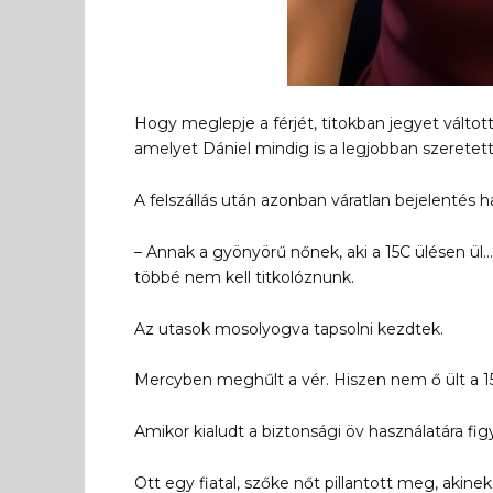
Hogy meglepje a férjét, titokban jegyet váltott 
amelyet Dániel mindig is a legjobban szeretett 
A felszállás után azonban váratlan bejelentés h
– Annak a gyönyörű nőnek, aki a 15C ülésen ü
többé nem kell titkolóznunk.
Az utasok mosolyogva tapsolni kezdtek.
Mercyben meghűlt a vér. Hiszen nem ő ült a 1
Amikor kialudt a biztonsági öv használatára figye
Ott egy fiatal, szőke nőt pillantott meg, akinek