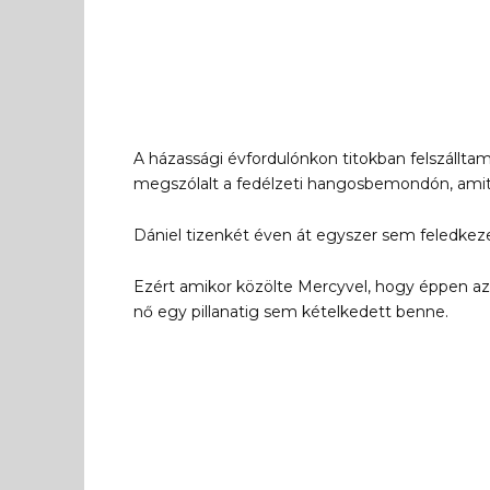
A házassági évfordulónkon titokban felszálltam
megszólalt a fedélzeti hangosbemondón, ami
Dániel tizenkét éven át egyszer sem feledkeze
Ezért amikor közölte Mercyvel, hogy éppen azon 
nő egy pillanatig sem kételkedett benne.