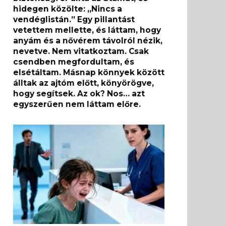
hidegen közölte: „Nincs a
vendéglistán.” Egy pillantást
vetettem mellette, és láttam, hogy
anyám és a nővérem távolról nézik,
nevetve. Nem vitatkoztam. Csak
csendben megfordultam, és
elsétáltam. Másnap könnyek között
álltak az ajtóm előtt, könyörögve,
hogy segítsek. Az ok? Nos… azt
egyszerűen nem láttam előre.