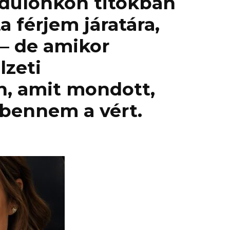
rdulónkon titokban
ta férjem járatára,
– de amikor
lzeti
 amit mondott,
bennem a vért.