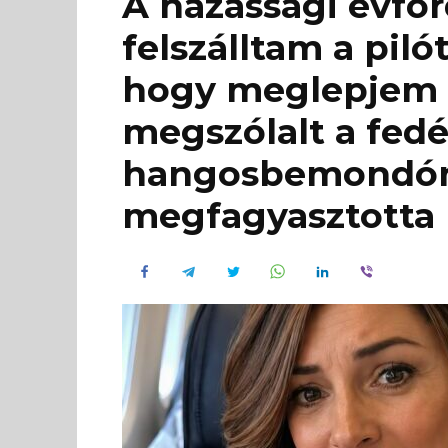
A házassági évfo
felszálltam a piló
hogy meglepjem 
megszólalt a fedé
hangosbemondón,
megfagyasztotta 