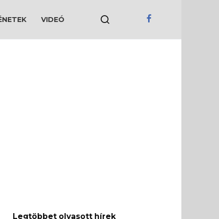
ÉNETEK
VIDEÓ
Legtöbbet olvasott hírek