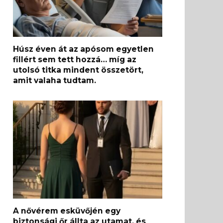
Húsz éven át az apósom egyetlen
fillért sem tett hozzá… míg az
utolsó titka mindent összetört,
amit valaha tudtam.
A nővérem esküvőjén egy
biztonsági őr állta az utamat, és