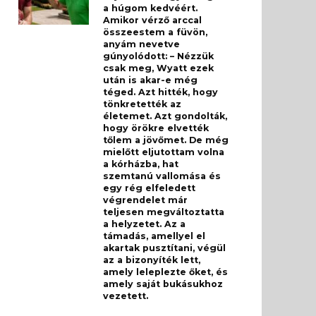
a húgom kedvéért.
Amikor vérző arccal
összeestem a füvön,
anyám nevetve
gúnyolódott: – Nézzük
csak meg, Wyatt ezek
után is akar-e még
téged. Azt hitték, hogy
tönkretették az
életemet. Azt gondolták,
hogy örökre elvették
tőlem a jövőmet. De még
mielőtt eljutottam volna
a kórházba, hat
szemtanú vallomása és
egy rég elfeledett
végrendelet már
teljesen megváltoztatta
a helyzetet. Az a
támadás, amellyel el
akartak pusztítani, végül
az a bizonyíték lett,
amely leleplezte őket, és
amely saját bukásukhoz
vezetett.