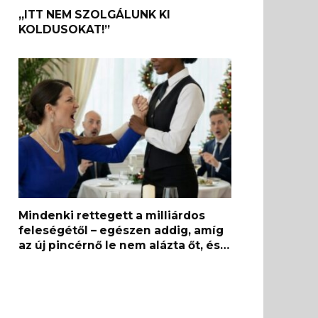
„ITT NEM SZOLGÁLUNK KI
KOLDUSOKAT!”
Mindenki rettegett a milliárdos
feleségétől – egészen addig, amíg
az új pincérnő le nem alázta őt, és…