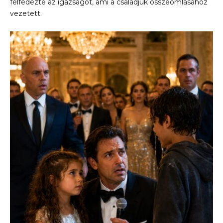
felfedezte az igazságot, ami a családjuk összeomlásához
vezetett.