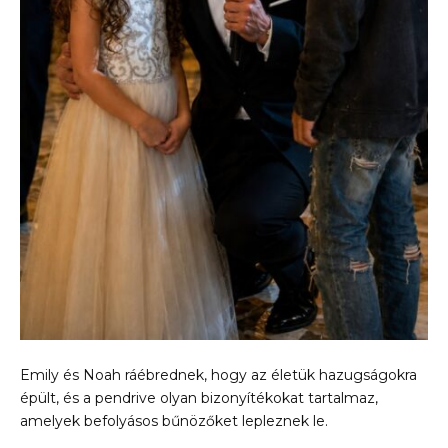
Emily és Noah ráébrednek, hogy az életük hazugságokra
épült, és a pendrive olyan bizonyítékokat tartalmaz,
amelyek befolyásos bűnözőket lepleznek le.