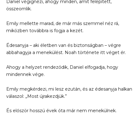
Daniel végignézi, ahogy minden, amit felépített,
összeomlik.
Emily mellette marad, de már más szemmel néz rá,
miközben továbbra is fogja a kezét.
Édesanyja – aki életben van és biztonságban – végre
abbahagyja a menekülést. Noah története itt véget ér.
Ahogy a helyzet rendeződik, Daniel elfogadja, hogy
mindennek vége.
Emily megkérdezi, mi lesz ezután, és az édesanyja halkan
válaszol: „Most újrakezdjük.”
És először hosszú évek óta már nem menekülnek.