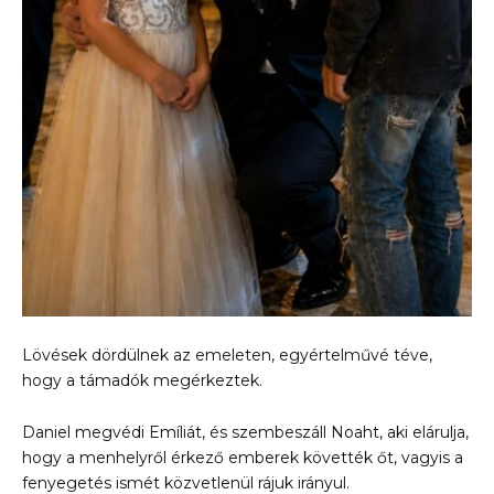
Lövések dördülnek az emeleten, egyértelművé téve,
hogy a támadók megérkeztek.
Daniel megvédi Emíliát, és szembeszáll Noaht, aki elárulja,
hogy a menhelyről érkező emberek követték őt, vagyis a
fenyegetés ismét közvetlenül rájuk irányul.