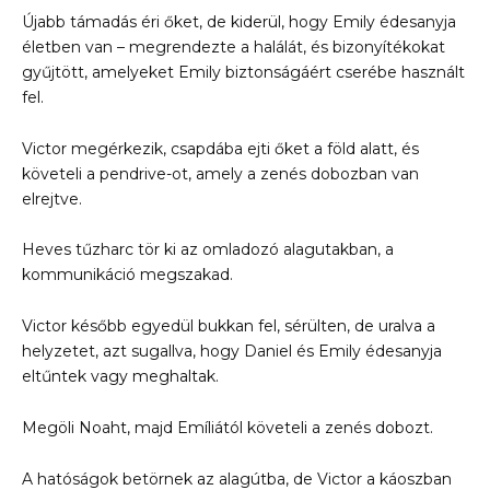
Újabb támadás éri őket, de kiderül, hogy Emily édesanyja
életben van – megrendezte a halálát, és bizonyítékokat
gyűjtött, amelyeket Emily biztonságáért cserébe használt
fel.
Victor megérkezik, csapdába ejti őket a föld alatt, és
követeli a pendrive-ot, amely a zenés dobozban van
elrejtve.
Heves tűzharc tör ki az omladozó alagutakban, a
kommunikáció megszakad.
Victor később egyedül bukkan fel, sérülten, de uralva a
helyzetet, azt sugallva, hogy Daniel és Emily édesanyja
eltűntek vagy meghaltak.
Megöli Noaht, majd Emíliától követeli a zenés dobozt.
A hatóságok betörnek az alagútba, de Victor a káoszban