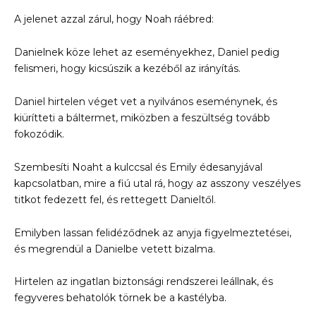
A jelenet azzal zárul, hogy Noah ráébred:
Danielnek köze lehet az eseményekhez, Daniel pedig
felismeri, hogy kicsúszik a kezéből az irányítás.
Daniel hirtelen véget vet a nyilvános eseménynek, és
kiürítteti a báltermet, miközben a feszültség tovább
fokozódik.
Szembesíti Noaht a kulccsal és Emily édesanyjával
kapcsolatban, mire a fiú utal rá, hogy az asszony veszélyes
titkot fedezett fel, és rettegett Danieltől.
Emilyben lassan felidéződnek az anyja figyelmeztetései,
és megrendül a Danielbe vetett bizalma.
Hirtelen az ingatlan biztonsági rendszerei leállnak, és
fegyveres behatolók törnek be a kastélyba.