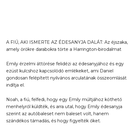
A FIÚ, AKI ISMERTE AZ ÉDESANYJA DALÁT: Az éjszaka,
amely örökre darabokra törte a Harrington-birodalmat
Emily érzelmi áttörése felidézi az édesanyjához és egy
ezüst kulcshoz kapcsolódó emlékeket, ami Daniel
gondosan felépített nyilvános arculatának összeomlását
indítja el.
Noah, a fiú, felfedi, hogy egy Emily múltjához köthető
menhelyről küldték, és arra utal, hogy Emily édesanyja
szerint az autóbaleset nem baleset volt, hanem
szándékos támadás, és hogy figyelték őket.