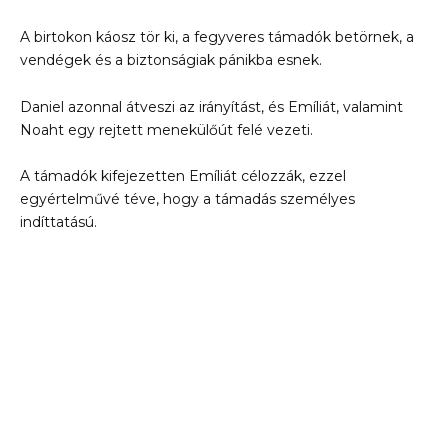
A birtokon káosz tör ki, a fegyveres támadók betörnek, a
vendégek és a biztonságiak pánikba esnek.
Daniel azonnal átveszi az irányítást, és Emíliát, valamint
Noaht egy rejtett menekülőút felé vezeti.
A támadók kifejezetten Emíliát célozzák, ezzel
egyértelművé téve, hogy a támadás személyes
indíttatású.