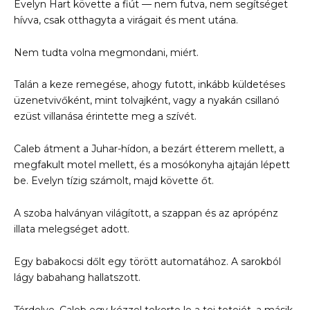
Evelyn Hart követte a fiút — nem futva, nem segítséget
hívva, csak otthagyta a virágait és ment utána.
Nem tudta volna megmondani, miért.
Talán a keze remegése, ahogy futott, inkább küldetéses
üzenetvivőként, mint tolvajként, vagy a nyakán csillanó
ezüst villanása érintette meg a szívét.
Caleb átment a Juhar-hídon, a bezárt étterem mellett, a
megfakult motel mellett, és a mosókonyha ajtaján lépett
be. Evelyn tízig számolt, majd követte őt.
A szoba halványan világított, a szappan és az aprópénz
illata melegséget adott.
Egy babakocsi dőlt egy törött automatához. A sarokból
lágy babahang hallatszott.
Térdelve, Caleb egy kézzel tekerte le a tej tetejét, a másik