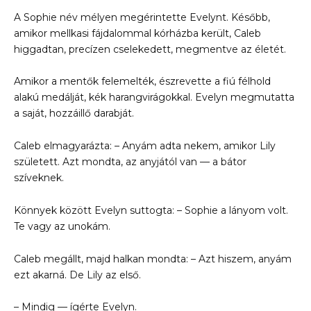
A Sophie név mélyen megérintette Evelynt. Később,
amikor mellkasi fájdalommal kórházba került, Caleb
higgadtan, precízen cselekedett, megmentve az életét.
Amikor a mentők felemelték, észrevette a fiú félhold
alakú medálját, kék harangvirágokkal. Evelyn megmutatta
a saját, hozzáillő darabját.
Caleb elmagyarázta: – Anyám adta nekem, amikor Lily
született. Azt mondta, az anyjától van — a bátor
szíveknek.
Könnyek között Evelyn suttogta: – Sophie a lányom volt.
Te vagy az unokám.
Caleb megállt, majd halkan mondta: – Azt hiszem, anyám
ezt akarná. De Lily az első.
– Mindig — ígérte Evelyn.