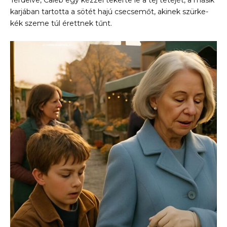
karjában tartotta a sötét hajú csecsemőt, akinek szürke-
kék szeme túl érettnek tűnt.