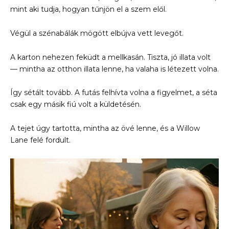
mint aki tudja, hogyan tűnjön el a szem elől.
Végül a szénabálák mögött elbújva vett levegőt.
A karton nehezen feküdt a mellkasán. Tiszta, jó illata volt
— mintha az otthon illata lenne, ha valaha is létezett volna.
Így sétált tovább. A futás felhívta volna a figyelmet, a séta
csak egy másik fiú volt a küldetésén.
A tejet úgy tartotta, mintha az övé lenne, és a Willow
Lane felé fordult.