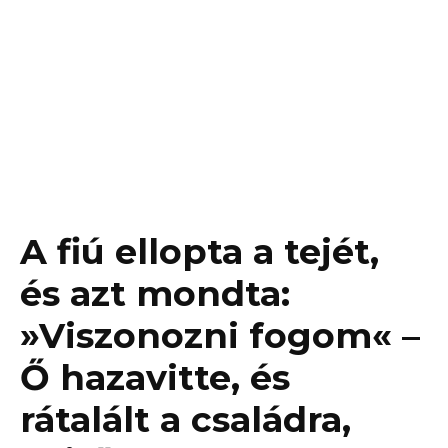
A fiú ellopta a tejét,
és azt mondta:
»Viszonozni fogom« –
Ő hazavitte, és
rátalált a családra,