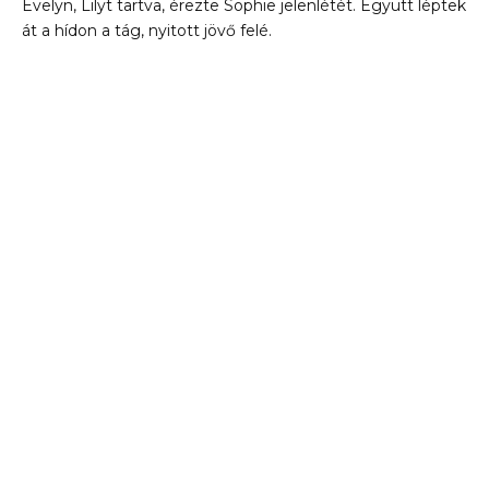
Evelyn, Lilyt tartva, érezte Sophie jelenlétét. Együtt léptek
át a hídon a tág, nyitott jövő felé.