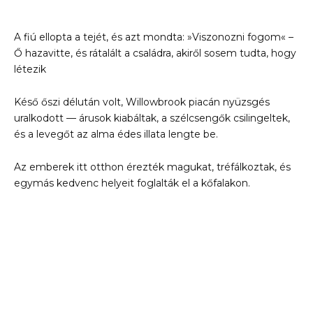
A fiú ellopta a tejét, és azt mondta: »Viszonozni fogom« –
Ő hazavitte, és rátalált a családra, akiről sosem tudta, hogy
létezik
Késő őszi délután volt, Willowbrook piacán nyüzsgés
uralkodott — árusok kiabáltak, a szélcsengők csilingeltek,
és a levegőt az alma édes illata lengte be.
Az emberek itt otthon érezték magukat, tréfálkoztak, és
egymás kedvenc helyeit foglalták el a kőfalakon.