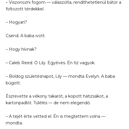
– Viszonozni fogom — válaszolta, rendíthetetlenül bátor a
foltozott térdekkel.
– Hogyan?
Csend. A baba ivott.
– Hogy hívnak?
– Caleb Reed. Ő Lily. Egyéves. Én tíz vagyok.
– Boldog születésnapot, Lily — mondta Evelyn. A baba
búgott.
Észrevette a vékony takarót, a kopott hátizsákot, a
kartonpadlót. Túlélés — de nem elegendő.
– A tejét érte vetted el. Én is megtettem volna —
mondta.