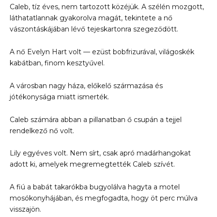
Caleb, tíz éves, nem tartozott közéjük. A szélén mozgott,
láthatatlannak gyakorolva magát, tekintete a nő
vászontáskájában lévő tejeskartonra szegeződött.
A nő Evelyn Hart volt — ezüst bobfrizurával, világoskék
kabátban, finom kesztyűvel.
A városban nagy háza, előkelő származása és
jótékonysága miatt ismerték.
Caleb számára abban a pillanatban ő csupán a tejjel
rendelkező nő volt.
Lily egyéves volt. Nem sírt, csak apró madárhangokat
adott ki, amelyek megremegtették Caleb szívét.
A fiú a babát takarókba bugyolálva hagyta a motel
mosókonyhájában, és megfogadta, hogy öt perc múlva
visszajön.