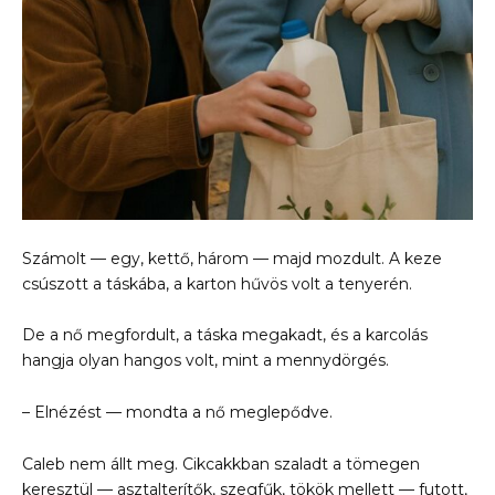
Számolt — egy, kettő, három — majd mozdult. A keze
csúszott a táskába, a karton hűvös volt a tenyerén.
De a nő megfordult, a táska megakadt, és a karcolás
hangja olyan hangos volt, mint a mennydörgés.
– Elnézést — mondta a nő meglepődve.
Caleb nem állt meg. Cikcakkban szaladt a tömegen
keresztül — asztalterítők, szegfűk, tökök mellett — futott,