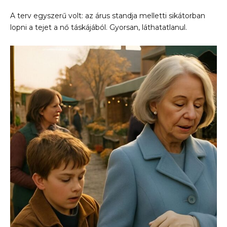
A terv egyszerű volt: az árus standja melletti sikátorban
lopni a tejet a nő táskájából. Gyorsan, láthatatlanul.