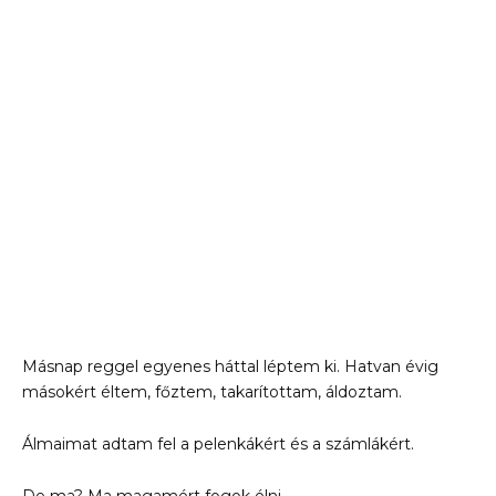
Másnap reggel egyenes háttal léptem ki. Hatvan évig
másokért éltem, főztem, takarítottam, áldoztam.
Álmaimat adtam fel a pelenkákért és a számlákért.
De ma? Ma magamért fogok élni.