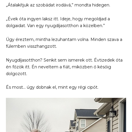
„Átalakítjuk az szobádat irodává,” mondta hidegen.
„Évek óta ingyen laksz itt. Ideje, hogy megoldjad a
dolgaidat. Van egy nyugdíjasotthon a közelben.”
Úgy éreztem, mintha lezuhantam volna. Minden szava a
fülemben visszhangzott.
Nyugdíjasotthon? Senkit sem ismerek ott. Évtizedek óta
én főzök itt. Én neveltem a fiát, miközben ő későig
dolgozott.
És most… úgy dobnak el, mint egy régi cipőt.