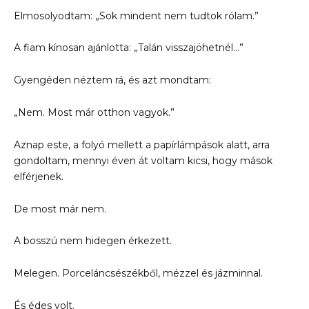
Elmosolyodtam: „Sok mindent nem tudtok rólam.”
A fiam kínosan ajánlotta: „Talán visszajöhetnél…”
Gyengéden néztem rá, és azt mondtam:
„Nem. Most már otthon vagyok.”
Aznap este, a folyó mellett a papírlámpások alatt, arra
gondoltam, mennyi éven át voltam kicsi, hogy mások
elférjenek.
De most már nem.
A bosszú nem hidegen érkezett.
Melegen. Porceláncsészékből, mézzel és jázminnal.
És édes volt.