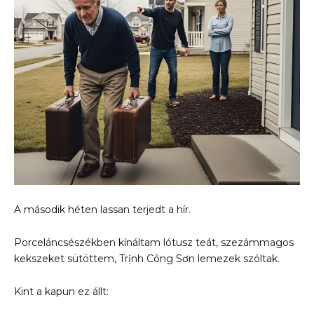
A második héten lassan terjedt a hír.
Porceláncsészékben kínáltam lótusz teát, szezámmagos
kekszeket sütöttem, Trịnh Công Sơn lemezek szóltak.
Kint a kapun ez állt: