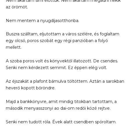
Nem akartam sírni előttük. Nem akartam megadni nekik
az örömöt.
Nem mentem a nyugdíjasotthonba.
Buszra szálltam, eljutottam a város szélére, és foglaltam
egy olcsó, poros szobát egy régi panzióban a folyó
mellett.
A szoba poros volt és könyvektől illatozott. De csendes.
Senki nem kérdezett semmit. Ez éppen elég volt.
Az éjszakát a plafont bámulva töltöttem. Aztán a sarokban
heverő kopott bőröndre.
Majd a bankkönyvre, amit mindig titokban tartottam, a
második menyasszonyi ao dai-om redői közé rejtve.
Senki nem tudott róla. Évek alatt csendben spóroltam.