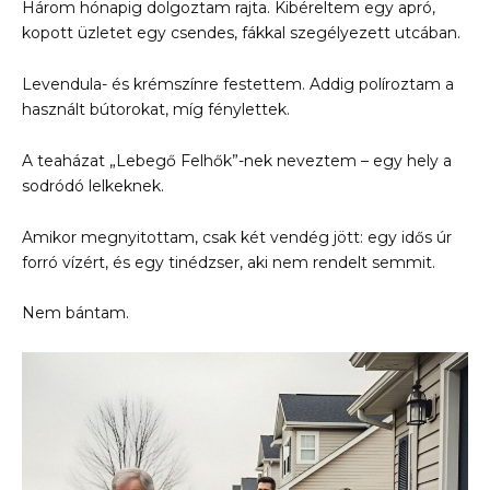
Három hónapig dolgoztam rajta. Kibéreltem egy apró,
kopott üzletet egy csendes, fákkal szegélyezett utcában.
Levendula- és krémszínre festettem. Addig políroztam a
használt bútorokat, míg fénylettek.
A teaházat „Lebegő Felhők”-nek neveztem – egy hely a
sodródó lelkeknek.
Amikor megnyitottam, csak két vendég jött: egy idős úr
forró vízért, és egy tinédzser, aki nem rendelt semmit.
Nem bántam.