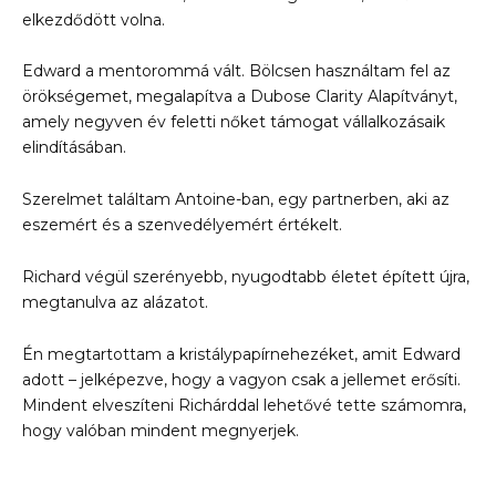
elkezdődött volna.
Edward a mentorommá vált. Bölcsen használtam fel az
örökségemet, megalapítva a Dubose Clarity Alapítványt,
amely negyven év feletti nőket támogat vállalkozásaik
elindításában.
Szerelmet találtam Antoine-ban, egy partnerben, aki az
eszemért és a szenvedélyemért értékelt.
Richard végül szerényebb, nyugodtabb életet épített újra,
megtanulva az alázatot.
Én megtartottam a kristálypapírnehezéket, amit Edward
adott – jelképezve, hogy a vagyon csak a jellemet erősíti.
Mindent elveszíteni Richárddal lehetővé tette számomra,
hogy valóban mindent megnyerjek.