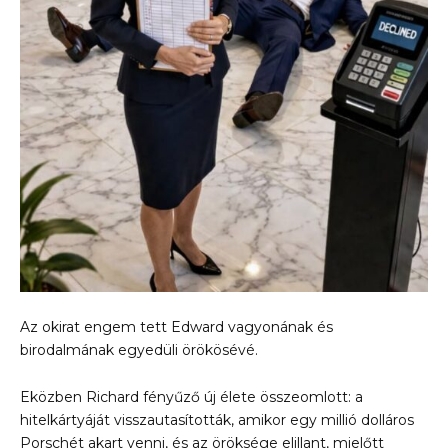
Az okirat engem tett Edward vagyonának és
birodalmának egyedüli örökösévé.
Eközben Richard fényűző új élete összeomlott: a
hitelkártyáját visszautasították, amikor egy millió dolláros
Porschét akart venni, és az öröksége elillant, mielőtt