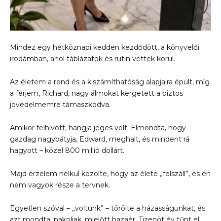
Mindez egy hétköznapi kedden kezdődött, a könyvelői
irodámban, ahol táblázatok és rutin vettek körül.
Az életem a rend és a kiszámíthatóság alapjaira épült, míg
a férjem, Richard, nagy álmokat kergetett a biztos
jövedelmemre támaszkodva.
Amikor felhívott, hangja jeges volt. Elmondta, hogy
gazdag nagybátyja, Edward, meghalt, és mindent rá
hagyott – közel 800 millió dollárt.
Majd érzelem nélkül közölte, hogy az élete „felszáll”, és én
nem vagyok része a tervnek.
Egyetlen szóval – „voltunk” – törölte a házasságunkat, és
azt mondta, pakoljak, mielőtt hazaér. Tizenöt év tűnt el