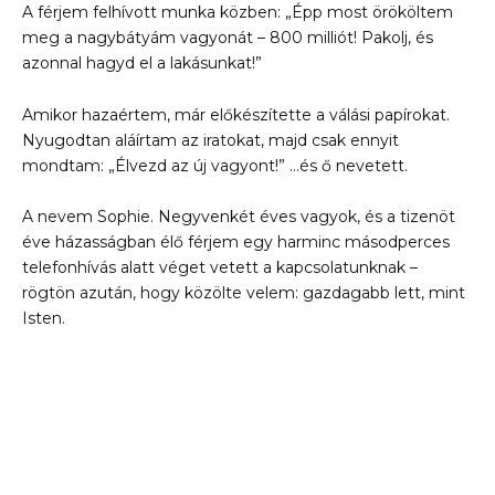
A férjem felhívott munka közben: „Épp most örököltem
meg a nagybátyám vagyonát – 800 milliót! Pakolj, és
azonnal hagyd el a lakásunkat!”
Amikor hazaértem, már előkészítette a válási papírokat.
Nyugodtan aláírtam az iratokat, majd csak ennyit
mondtam: „Élvezd az új vagyont!” …és ő nevetett.
A nevem Sophie. Negyvenkét éves vagyok, és a tizenöt
éve házasságban élő férjem egy harminc másodperces
telefonhívás alatt véget vetett a kapcsolatunknak –
rögtön azután, hogy közölte velem: gazdagabb lett, mint
Isten.