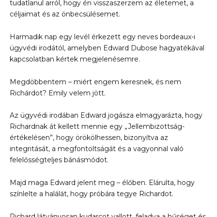
tudatlanul arról, hogy én visszaszerzem az életemet, a
céljaimat és az önbecsülésemet.
Harmadik nap egy levél érkezett egy neves bordeaux-i
ügyvédi irodától, amelyben Edward Dubose hagyatékával
kapcsolatban kértek megjelenésemre.
Megdöbbentem – miért engem keresnek, és nem
Richárdot? Emily velem jött.
Az ügyvédi irodában Edward jogásza elmagyarázta, hogy
Richardnak át kellett mennie egy „Jellembizottság-
értékelésen”, hogy örökölhessen, bizonyítva az
integritását, a megfontoltságát és a vagyonnal való
felelősségteljes bánásmódot.
Majd maga Edward jelent meg – élőben. Elárulta, hogy
színlelte a halálát, hogy próbára tegye Richardot.
Richard látványosan kudarcot vallott, feladva a hűséget és