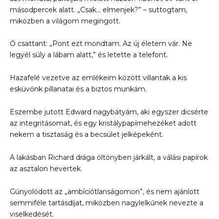
másodpercek alatt. „Csak… elmenjek?” – suttogtam,
miközben a világom megingott.
Ő csattant: „Pont ezt mondtam. Az új életem vár. Ne
legyél súly a lábam alatt,” és letette a telefont.
Hazafelé vezetve az emlékeim között villantak a kis
esküvőnk pillanatai és a biztos munkám.
Eszembe jutott Edward nagybátyám, aki egyszer dicsérte
az integritásomat, és egy kristálypapírnehezéket adott
nekem a tisztaság és a becsület jelképeként.
A lakásban Richard drága öltönyben járkált, a válási papírok
az asztalon hevertek.
Gúnyolódott az „ambíciótlanságomon”, és nem ajánlott
semmiféle tartásdíjat, miközben nagylelkűnek nevezte a
viselkedését.