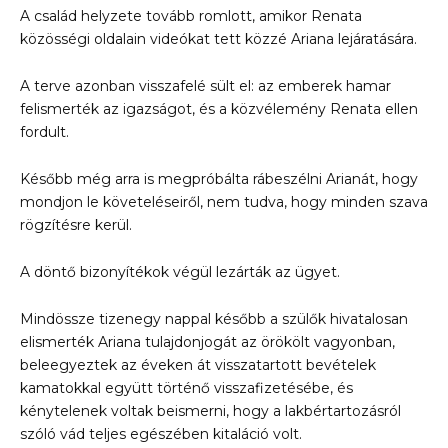
A család helyzete tovább romlott, amikor Renata
közösségi oldalain videókat tett közzé Ariana lejáratására.
A terve azonban visszafelé sült el: az emberek hamar
felismerték az igazságot, és a közvélemény Renata ellen
fordult.
Később még arra is megpróbálta rábeszélni Arianát, hogy
mondjon le követeléseiről, nem tudva, hogy minden szava
rögzítésre kerül.
A döntő bizonyítékok végül lezárták az ügyet.
Mindössze tizenegy nappal később a szülők hivatalosan
elismerték Ariana tulajdonjogát az örökölt vagyonban,
beleegyeztek az éveken át visszatartott bevételek
kamatokkal együtt történő visszafizetésébe, és
kénytelenek voltak beismerni, hogy a lakbértartozásról
szóló vád teljes egészében kitaláció volt.