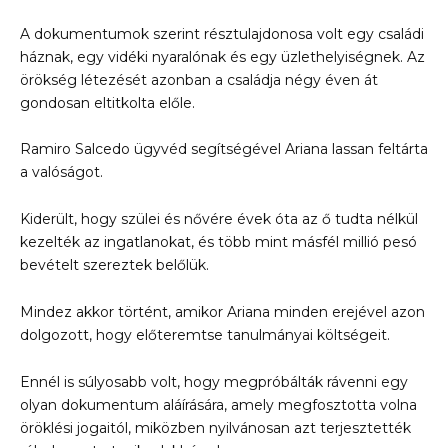
A dokumentumok szerint résztulajdonosa volt egy családi
háznak, egy vidéki nyaralónak és egy üzlethelyiségnek. Az
örökség létezését azonban a családja négy éven át
gondosan eltitkolta előle.
Ramiro Salcedo ügyvéd segítségével Ariana lassan feltárta
a valóságot.
Kiderült, hogy szülei és nővére évek óta az ő tudta nélkül
kezelték az ingatlanokat, és több mint másfél millió pesó
bevételt szereztek belőlük.
Mindez akkor történt, amikor Ariana minden erejével azon
dolgozott, hogy előteremtse tanulmányai költségeit.
Ennél is súlyosabb volt, hogy megpróbálták rávenni egy
olyan dokumentum aláírására, amely megfosztotta volna
öröklési jogaitól, miközben nyilvánosan azt terjesztették