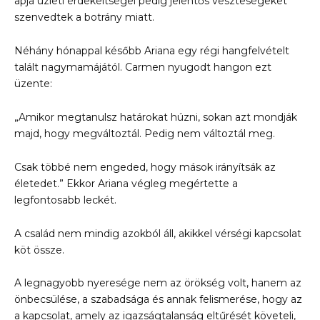
apja üzleti érdekeltségei pedig jelentős veszteségeket
szenvedtek a botrány miatt.
Néhány hónappal később Ariana egy régi hangfelvételt
talált nagymamájától. Carmen nyugodt hangon ezt
üzente:
„Amikor megtanulsz határokat húzni, sokan azt mondják
majd, hogy megváltoztál. Pedig nem változtál meg.
Csak többé nem engeded, hogy mások irányítsák az
életedet.” Ekkor Ariana végleg megértette a
legfontosabb leckét.
A család nem mindig azokból áll, akikkel vérségi kapcsolat
köt össze.
A legnagyobb nyeresége nem az örökség volt, hanem az
önbecsülése, a szabadsága és annak felismerése, hogy az
a kapcsolat, amely az igazságtalanság eltűrését követeli,