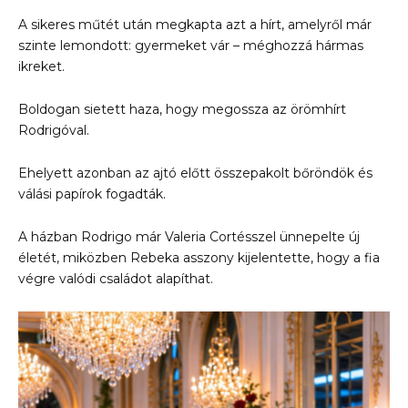
A sikeres műtét után megkapta azt a hírt, amelyről már
szinte lemondott: gyermeket vár – méghozzá hármas
ikreket.
Boldogan sietett haza, hogy megossza az örömhírt
Rodrigóval.
Ehelyett azonban az ajtó előtt összepakolt bőröndök és
válási papírok fogadták.
A házban Rodrigo már Valeria Cortésszel ünnepelte új
életét, miközben Rebeka asszony kijelentette, hogy a fia
végre valódi családot alapíthat.