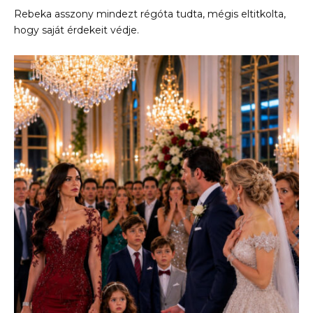
Rebeka asszony mindezt régóta tudta, mégis eltitkolta,
hogy saját érdekeit védje.