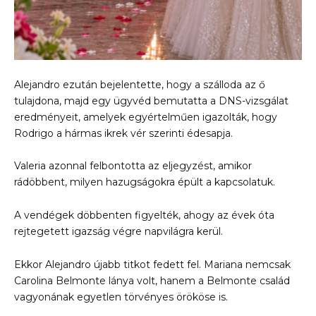
Alejandro ezután bejelentette, hogy a szálloda az ő
tulajdona, majd egy ügyvéd bemutatta a DNS-vizsgálat
eredményeit, amelyek egyértelműen igazolták, hogy
Rodrigo a hármas ikrek vér szerinti édesapja.
Valeria azonnal felbontotta az eljegyzést, amikor
rádöbbent, milyen hazugságokra épült a kapcsolatuk.
A vendégek döbbenten figyelték, ahogy az évek óta
rejtegetett igazság végre napvilágra kerül.
Ekkor Alejandro újabb titkot fedett fel. Mariana nemcsak
Carolina Belmonte lánya volt, hanem a Belmonte család
vagyonának egyetlen törvényes örököse is.